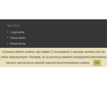
Moje Konto
Logowanie
Nowe konto
Reset hasła
Używamy plików cookies, aby ułatwić Ci korzystanie z naszego serwisu oraz do
Informacje
celów statystycznych. Pamiętaj, że za pomocą ustawień przeglądarki internetowej
Zasady Rejestracji
możesz samodzielnie określić warunki przechowywania cookies.
OK
Polityka Prywatności
Kontakt
Język
Metody płatności