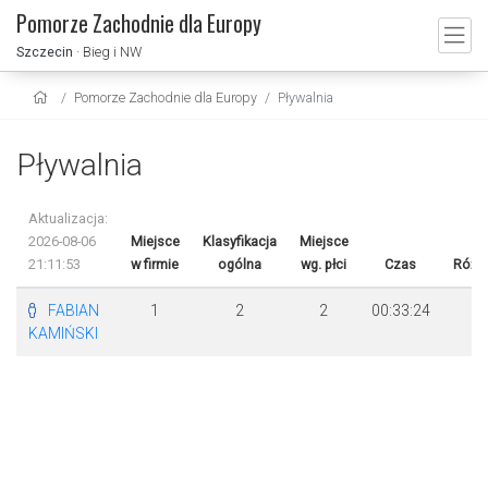
Pomorze Zachodnie dla Europy
Szczecin
· Bieg i NW
Pomorze Zachodnie dla Europy
Pływalnia
Pływalnia
Aktualizacja:
2026-08-06
Miejsce
Klasyfikacja
Miejsce
21:11:53
w firmie
ogólna
wg. płci
Czas
Różn
FABIAN
1
2
2
00:33:24
KAMIŃSKI