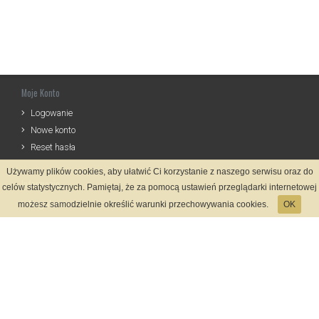
Moje Konto
Logowanie
Nowe konto
Reset hasła
Używamy plików cookies, aby ułatwić Ci korzystanie z naszego serwisu oraz do
Informacje
celów statystycznych. Pamiętaj, że za pomocą ustawień przeglądarki internetowej
Regulamin
możesz samodzielnie określić warunki przechowywania cookies.
OK
Zasady Rejestracji
Polityka Prywatności
Kontakt
Język