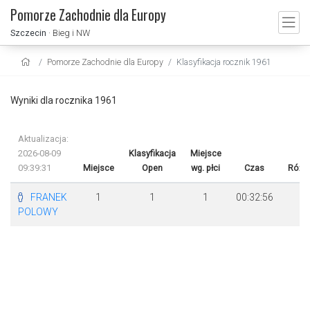
Pomorze Zachodnie dla Europy
Szczecin
· Bieg i NW
Pomorze Zachodnie dla Europy
Klasyfikacja rocznik 1961
Wyniki dla rocznika 1961
Aktualizacja:
2026-08-09
Klasyfikacja
Miejsce
09:39:31
Miejsce
Open
wg. płci
Czas
Różn
FRANEK
1
1
1
00:32:56
POLOWY