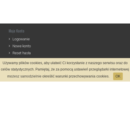
Moje Konto
Logowanie
Nowe konto
Reset hasła
Używamy plików cookies, aby ułatwić Ci korzystanie z naszego serwisu oraz do
Informacje
celów statystycznych. Pamiętaj, że za pomocą ustawień przeglądarki internetowej
Zasady Rejestracji
możesz samodzielnie określić warunki przechowywania cookies.
OK
Polityka Prywatności
Kontakt
Język
Metody płatności