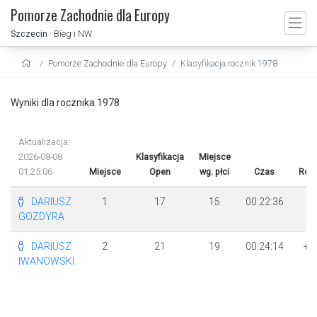
Pomorze Zachodnie dla Europy
Szczecin
· Bieg i NW
Pomorze Zachodnie dla Europy
Klasyfikacja rocznik 1978
Wyniki dla rocznika 1978
Aktualizacja:
2026-08-08
Klasyfikacja
Miejsce
01:25:06
Miejsce
Open
wg. płci
Czas
Różn
DARIUSZ
1
17
15
00:22:36
GOZDYRA
DARIUSZ
2
21
19
00:24:14
+ 
IWANOWSKI
3