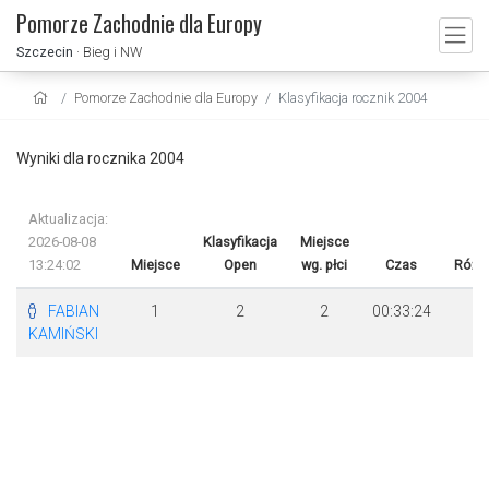
Pomorze Zachodnie dla Europy
Szczecin
· Bieg i NW
Pomorze Zachodnie dla Europy
Klasyfikacja rocznik 2004
Wyniki dla rocznika 2004
Aktualizacja:
2026-08-08
Klasyfikacja
Miejsce
13:24:02
Miejsce
Open
wg. płci
Czas
Różn
FABIAN
1
2
2
00:33:24
KAMIŃSKI