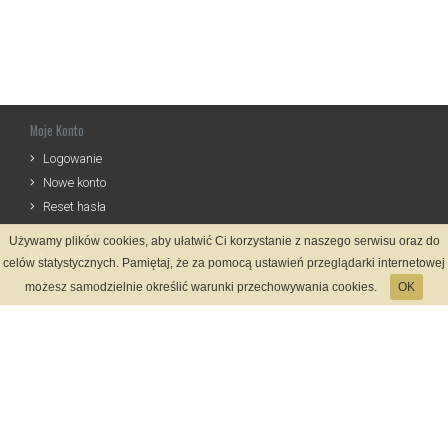
Moje Konto
Logowanie
Nowe konto
Reset hasła
Używamy plików cookies, aby ułatwić Ci korzystanie z naszego serwisu oraz do
Informacje
celów statystycznych. Pamiętaj, że za pomocą ustawień przeglądarki internetowej
Regulamin
możesz samodzielnie określić warunki przechowywania cookies.
OK
Zasady Rejestracji
Polityka Prywatności
Kontakt
Język