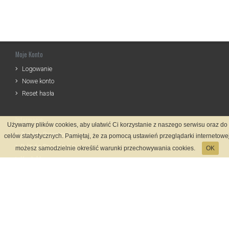
Moje Konto
Logowanie
Nowe konto
Reset hasła
Informacje
Używamy plików cookies, aby ułatwić Ci korzystanie z naszego serwisu oraz do
Zasady Rejestracji
celów statystycznych. Pamiętaj, że za pomocą ustawień przeglądarki internetowe
Polityka Prywatności
możesz samodzielnie określić warunki przechowywania cookies.
OK
Kontakt
Język
Metody płatności