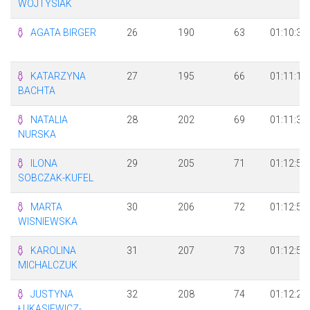
WOJTYSIAK
AGATA BIRGER
26
190
63
01:10:33
KATARZYNA
27
195
66
01:11:11
BACHTA
NATALIA
28
202
69
01:11:30
NURSKA
ILONA
29
205
71
01:12:57
SOBCZAK-KUFEL
MARTA
30
206
72
01:12:58
WISNIEWSKA
KAROLINA
31
207
73
01:12:59
MICHALCZUK
JUSTYNA
32
208
74
01:12:21
ŁUKASIEWICZ-