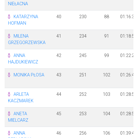
NIEŁACNA
KATARZYNA
40
230
88
01:16:38
HOFMAN
MILENA
41
234
91
01:18:53
GRZEGORZEWSKA
ANNA
42
245
99
01:22:23
HAJDUKIEWICZ
MONIKA PŁOSA
43
251
102
01:26:40
ARLETA
44
252
103
01:28:55
KACZMAREK
ANETA
45
253
104
01:28:57
MIELCARZ
ANNA
46
256
106
01:39:44