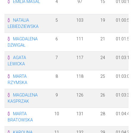
EMILIA MASAL
4
97
15
01:00:16
NATALIA
5
103
19
01:00:57
LEBIEDZIEWSKA
MAGDALENA
6
111
21
01:01:56
DŹWIGAŁ
AGATA
7
117
24
01:03:17
LEWICKA
MARTA
8
118
25
01:03:08
RZYMSKA
MAGDALENA
9
126
26
01:03:33
KASPRZAK
MARTA
10
131
28
01:04:42
BRATOWSKA
KAROLINA
11
132
29
01:04:35