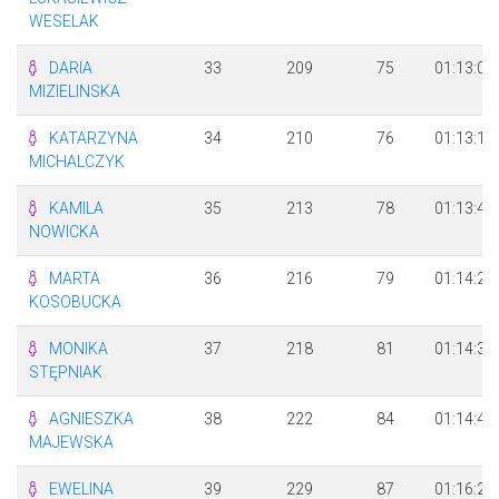
WESELAK
DARIA
33
209
75
01:13:04
MIZIELINSKA
KATARZYNA
34
210
76
01:13:15
MICHALCZYK
KAMILA
35
213
78
01:13:44
NOWICKA
MARTA
36
216
79
01:14:29
KOSOBUCKA
MONIKA
37
218
81
01:14:31
STĘPNIAK
AGNIESZKA
38
222
84
01:14:45
MAJEWSKA
EWELINA
39
229
87
01:16:23