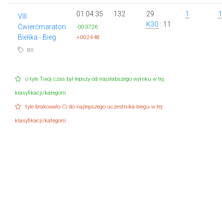
01:04:35
132
29
1
1
VIII
K30
: 11
Ćwierćmaraton
-00:37:26
Bielika - Bieg
+00:24:48
80
o tyle Twój czas był lepszy od najsłabszego wyniku w tej
klasyfikacji/kategorii
tyle brakowało Ci do najlepszego uczestnika biegu w tej
klasyfikacji/kategorii