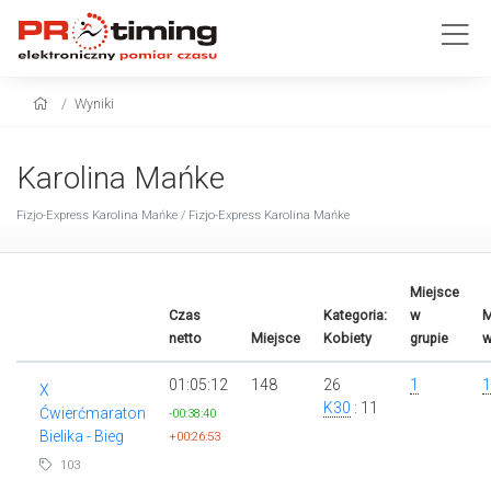
Wyniki
Karolina Mańke
Fizjo-Express Karolina Mańke / Fizjo-Express Karolina Mańke
Miejsce
Czas
Kategoria:
w
M
netto
Miejsce
Kobiety
grupie
w
01:05:12
148
26
1
1
X
K30
: 11
Ćwierćmaraton
-00:38:40
Bielika - Bieg
+00:26:53
103