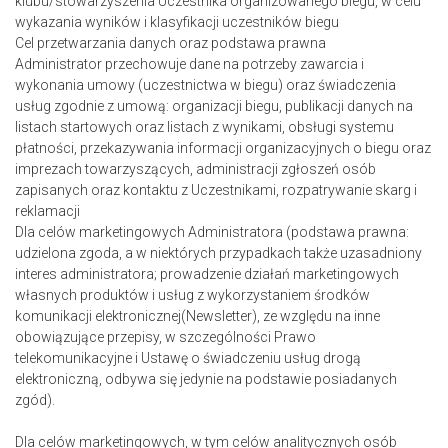
klubu/stowarzyszenia Uczestnika organizowanego biegu, w celu
wykazania wyników i klasyfikacji uczestników biegu
Cel przetwarzania danych oraz podstawa prawna
Administrator przechowuje dane na potrzeby zawarcia i
wykonania umowy (uczestnictwa w biegu) oraz świadczenia
usług zgodnie z umową: organizacji biegu, publikacji danych na
listach startowych oraz listach z wynikami, obsługi systemu
płatności, przekazywania informacji organizacyjnych o biegu oraz
imprezach towarzyszących, administracji zgłoszeń osób
zapisanych oraz kontaktu z Uczestnikami, rozpatrywanie skarg i
reklamacji
Dla celów marketingowych Administratora (podstawa prawna:
udzielona zgoda, a w niektórych przypadkach także uzasadniony
interes administratora; prowadzenie działań marketingowych
własnych produktów i usług z wykorzystaniem środków
komunikacji elektronicznej(Newsletter), ze względu na inne
obowiązujące przepisy, w szczególności Prawo
telekomunikacyjne i Ustawę o świadczeniu usług drogą
elektroniczną, odbywa się jedynie na podstawie posiadanych
zgód).
Dla celów marketingowych, w tym celów analitycznych osób