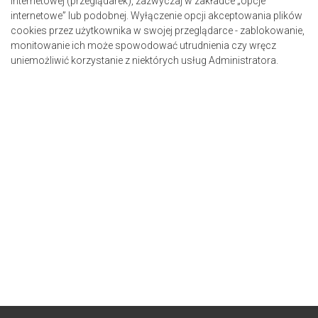
internetowej (przeglądarek), zazwyczaj w zakładce „opcje
internetowe” lub podobnej. Wyłączenie opcji akceptowania plików
cookies przez użytkownika w swojej przeglądarce - zablokowanie,
monitowanie ich może spowodować utrudnienia czy wręcz
uniemożliwić korzystanie z niektórych usług Administratora.