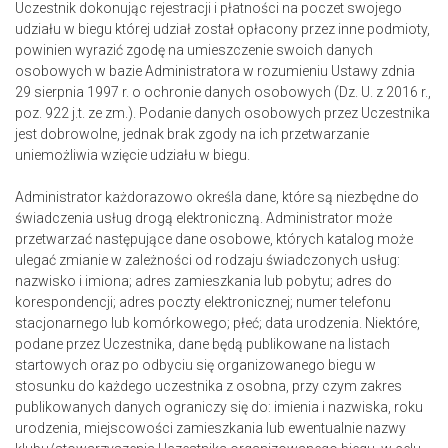
Uczestnik dokonując rejestracji i płatności na poczet swojego
udziału w biegu której udział został opłacony przez inne podmioty,
powinien wyrazić zgodę na umieszczenie swoich danych
osobowych w bazie Administratora w rozumieniu Ustawy zdnia
29 sierpnia 1997 r. o ochronie danych osobowych (Dz. U. z 2016 r.,
poz. 922 j.t. ze zm.). Podanie danych osobowych przez Uczestnika
jest dobrowolne, jednak brak zgody na ich przetwarzanie
uniemożliwia wzięcie udziału w biegu.
Administrator każdorazowo określa dane, które są niezbędne do
świadczenia usług drogą elektroniczną. Administrator może
przetwarzać następujące dane osobowe, których katalog może
ulegać zmianie w zależności od rodzaju świadczonych usług:
nazwisko i imiona; adres zamieszkania lub pobytu; adres do
korespondencji; adres poczty elektronicznej; numer telefonu
stacjonarnego lub komórkowego; płeć; data urodzenia. Niektóre,
podane przez Uczestnika, dane będą publikowane na listach
startowych oraz po odbyciu się organizowanego biegu w
stosunku do każdego uczestnika z osobna, przy czym zakres
publikowanych danych ograniczy się do: imienia i nazwiska, roku
urodzenia, miejscowości zamieszkania lub ewentualnie nazwy