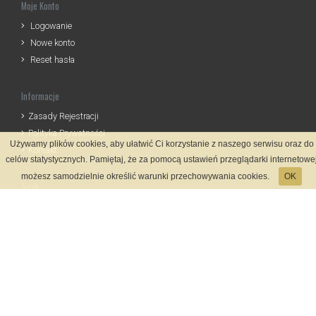
Moje Konto
Logowanie
Nowe konto
Reset hasła
Informacje
Zasady Rejestracji
Polityka Prywatności
Używamy plików cookies, aby ułatwić Ci korzystanie z naszego serwisu oraz do
Kontakt
celów statystycznych. Pamiętaj, że za pomocą ustawień przeglądarki internetowe
możesz samodzielnie określić warunki przechowywania cookies.
OK
Język
Metody płatności
System rejestracji
Startmeta.pl