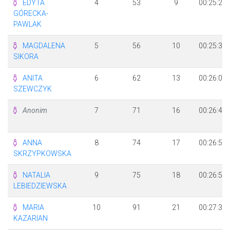
EDYTA
4
53
9
00:25:25
GÓRECKA-
PAWLAK
MAGDALENA
5
56
10
00:25:35
SIKORA
ANITA
6
62
13
00:26:03
SZEWCZYK
Anonim
7
71
16
00:26:46
ANNA
8
74
17
00:26:51
SKRZYPKOWSKA
NATALIA
9
75
18
00:26:56
LEBIEDZIEWSKA
MARIA
10
91
21
00:27:36
KAZARIAN