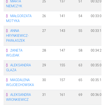
MARTA
25
137
51
00:32:04
NIEMCZYK
MAŁGORZATA
26
141
54
00:33:01
MOTYKA
ANNA
27
143
55
00:33:19
HRYNKIEWICZ-
PAWŁASZEK
ŻANETA
28
147
58
00:34:29
WOJDAK
ALEKSANDRA
29
155
63
00:35:07
GLAZA
MAGDALENA
30
157
65
00:35:14
WOJCIECHOWSKA
ALEKSANDRA
31
161
69
00:36:03
WRONKIEWICZ