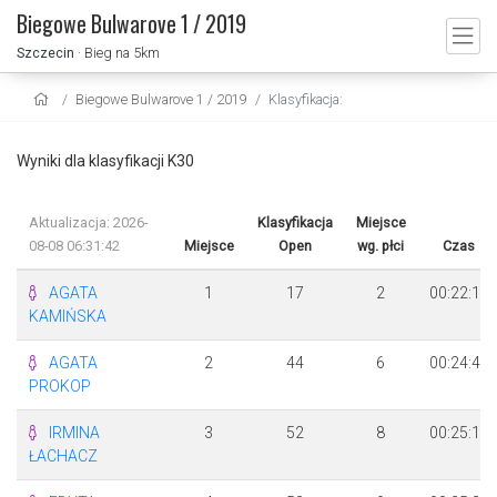
Biegowe Bulwarove 1 / 2019
Szczecin
· Bieg na 5km
Biegowe Bulwarove 1 / 2019
Klasyfikacja:
Wyniki dla klasyfikacji K30
Aktualizacja: 2026-
Klasyfikacja
Miejsce
08-08 06:31:42
Miejsce
Open
wg. płci
Czas
AGATA
1
17
2
00:22:14
KAMIŃSKA
AGATA
2
44
6
00:24:47
PROKOP
IRMINA
3
52
8
00:25:19
ŁACHACZ