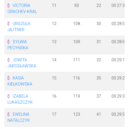
VICTORIA
11
93
22
00:27:37
GRACHEV-KRAL
URSZULA
12
108
30
00:28:51
JAJTNER
SYLWIA
13
109
31
00:28:56
PECYŃSKA
JOWITA
14
111
32
00:29:10
JAROSŁAWSKA
KASIA
15
116
35
00:29:26
KIEŁKOWSKA
IZABELA
16
119
37
00:29:35
ŁUKASZCZYK
EWELINA
17
123
41
00:29:53
NATALCZYK