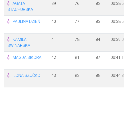
AGATA
39
176
82
00:38:51
STACHURSKA
PAULINA DZIEŃ
40
177
83
00:38:50
KAMILA
41
178
84
00:39:09
SWINARSKA
MAGDA SIKORA
42
181
87
00:41:10
ILONA SZUĆKO
43
183
88
00:44:39