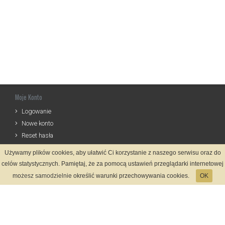
Moje Konto
Logowanie
Nowe konto
Reset hasła
Używamy plików cookies, aby ułatwić Ci korzystanie z naszego serwisu oraz do
Informacje
celów statystycznych. Pamiętaj, że za pomocą ustawień przeglądarki internetowej
Zasady Rejestracji
możesz samodzielnie określić warunki przechowywania cookies.
OK
Polityka Prywatności
Kontakt