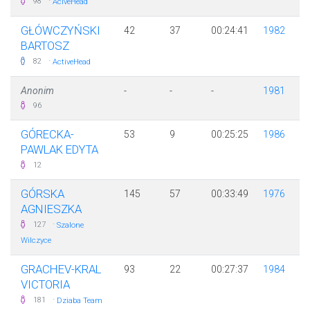
·
98
AciveHead
GŁÓWCZYŃSKI
42
37
00:24:41
1982
BARTOSZ
·
82
ActiveHead
Anonim
-
-
-
1981
96
GÓRECKA-
53
9
00:25:25
1986
PAWLAK EDYTA
12
GÓRSKA
145
57
00:33:49
1976
AGNIESZKA
·
127
Szalone
Wilczyce
GRACHEV-KRAL
93
22
00:27:37
1984
VICTORIA
·
181
Dziaba Team