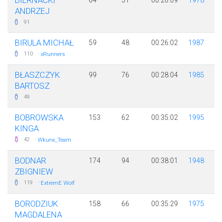
BIERNACKI
64
51
00:26:09
1978
ANDRZEJ
91
BIRULA MICHAŁ
59
48
00:26:02
1987
·
110
xRunners
BŁASZCZYK
99
76
00:28:04
1985
BARTOSZ
49
BOBROWSKA
153
62
00:35:02
1995
KINGA
·
42
Wkurw_Team
BODNAR
174
94
00:38:01
1948
ZBIGNIEW
·
119
ExtremE Wolf
BORODZIUK
158
66
00:35:29
1975
MAGDALENA