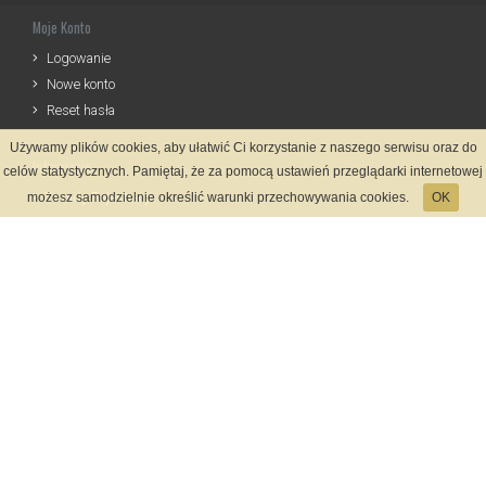
Moje Konto
Logowanie
Nowe konto
Reset hasła
Używamy plików cookies, aby ułatwić Ci korzystanie z naszego serwisu oraz do
Informacje
celów statystycznych. Pamiętaj, że za pomocą ustawień przeglądarki internetowej
Zasady Rejestracji
możesz samodzielnie określić warunki przechowywania cookies.
OK
Polityka Prywatności
Kontakt
Język
Metody płatności