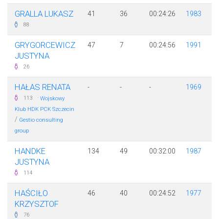
GRALLA LUKASZ
41
36
00:24:26
1983
88
GRYGORCEWICZ
47
7
00:24:56
1991
JUSTYNA
26
HAŁAS RENATA
-
-
-
1969
·
113
Wojskowy
Klub HDK PCK Szczecin
/
Gestio consulting
group
HANDKE
134
49
00:32:00
1987
JUSTYNA
114
HAŚCIŁO
46
40
00:24:52
1977
KRZYSZTOF
76