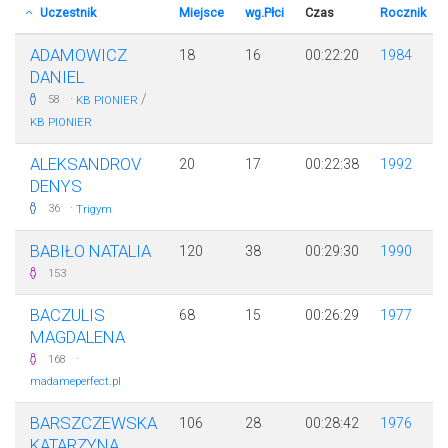
Uczestnik
Miejsce
wg.Płci
Czas
Rocznik
ADAMOWICZ
18
16
00:22:20
1984
DANIEL
·
/
58
KB PIONIER
KB PIONIER
ALEKSANDROV
20
17
00:22:38
1992
DENYS
·
36
Trigym
BABIŁO NATALIA
120
38
00:29:30
1990
153
BACZULIS
68
15
00:26:29
1977
MAGDALENA
·
168
madameperfect.pl
BARSZCZEWSKA
106
28
00:28:42
1976
KATARZYNA