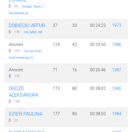
·
/
60
Ampio Team
fajnabryka.pl
DOBIECKI ARTUR
37
33
00:24:23
1973
·
178
HQ MNC NE
Anonim
124
42
00:29:50
1986
·
193
Szczeciński
klub rowerowy G...
Anonim
71
16
00:26:46
1987
176
DROZD
173
80
00:38:02
1985
ALEKSANDRA
146
DZIEŃ PAULINA
177
83
00:38:50
1984
23