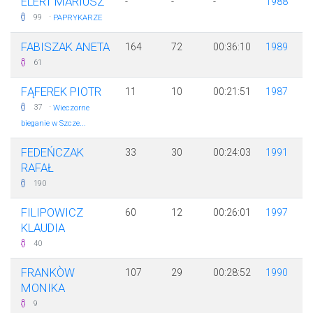
ELERT MARIUSZ
-
-
-
1988
·
99
PAPRYKARZE
FABISZAK ANETA
164
72
00:36:10
1989
61
FĄFEREK PIOTR
11
10
00:21:51
1987
·
37
Wieczorne
bieganie w Szcze...
FEDEŃCZAK
33
30
00:24:03
1991
RAFAŁ
190
FILIPOWICZ
60
12
00:26:01
1997
KLAUDIA
40
FRANKÒW
107
29
00:28:52
1990
MONIKA
9