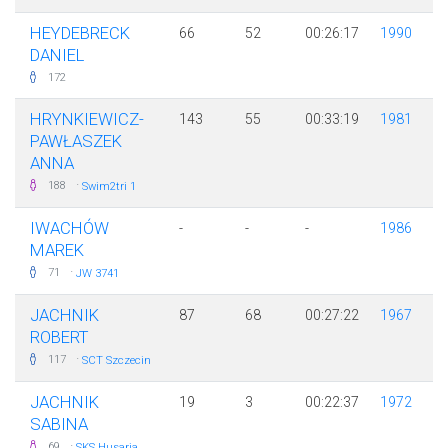
HEYDEBRECK
66
52
00:26:17
1990
DANIEL
172
HRYNKIEWICZ-
143
55
00:33:19
1981
PAWŁASZEK
ANNA
·
188
Swim2tri 1
IWACHÓW
-
-
-
1986
MAREK
·
71
JW 3741
JACHNIK
87
68
00:27:22
1967
ROBERT
·
117
SCT Szczecin
JACHNIK
19
3
00:22:37
1972
SABINA
·
69
SKS Husaria