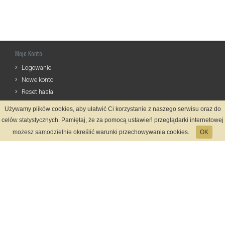
Moje Konto
Logowanie
Nowe konto
Reset hasła
Używamy plików cookies, aby ułatwić Ci korzystanie z naszego serwisu oraz do
Informacje
celów statystycznych. Pamiętaj, że za pomocą ustawień przeglądarki internetowej
Zasady Rejestracji
możesz samodzielnie określić warunki przechowywania cookies.
OK
Polityka Prywatności
Kontakt
Język
Metody płatności