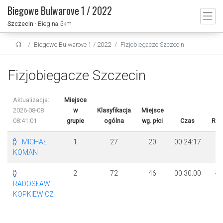
Biegowe Bulwarove 1 / 2022
Szczecin
· Bieg na 5km
Biegowe Bulwarove 1 / 2022
Fizjobiegacze Szczecin
Fizjobiegacze Szczecin
Aktualizacja:
Miejsce
2026-08-08
w
Klasyfikacja
Miejsce
08:41:01
grupie
ogólna
wg. płci
Czas
Róż
MICHAŁ
1
27
20
00:24:17
KOMAN
2
72
46
00:30:00
+ 
RADOSŁAW
4
KOPKIEWICZ