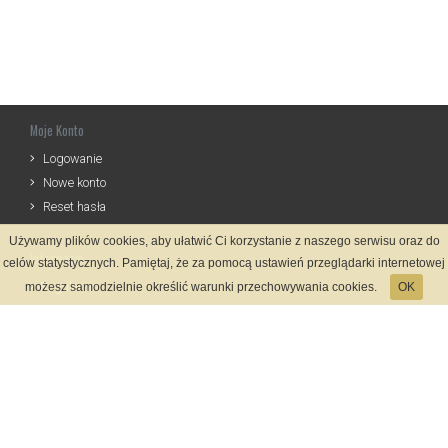
Moje Konto
Logowanie
Nowe konto
Reset hasła
Używamy plików cookies, aby ułatwić Ci korzystanie z naszego serwisu oraz do
Informacje
celów statystycznych. Pamiętaj, że za pomocą ustawień przeglądarki internetowej
Regulamin
możesz samodzielnie określić warunki przechowywania cookies.
OK
Zasady Rejestracji
Polityka Prywatności
Kontakt
Język