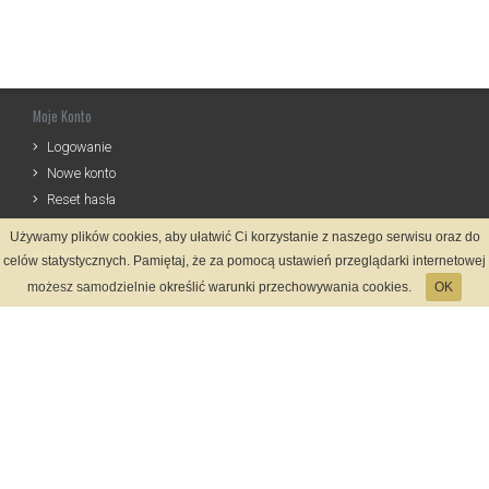
Moje Konto
Logowanie
Nowe konto
Reset hasła
Używamy plików cookies, aby ułatwić Ci korzystanie z naszego serwisu oraz do
Informacje
celów statystycznych. Pamiętaj, że za pomocą ustawień przeglądarki internetowej
Zasady Rejestracji
możesz samodzielnie określić warunki przechowywania cookies.
OK
Polityka Prywatności
Kontakt
Język
Metody płatności