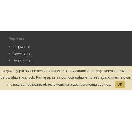
Moje Konto
Logowanie
Nowe konto
Reset hasła
Używamy plików cookies, aby ułatwić Ci korzystanie z naszego serwisu oraz do
Informacje
celów statystycznych. Pamiętaj, że za pomocą ustawień przeglądarki internetowej
Regulamin
możesz samodzielnie określić warunki przechowywania cookies.
OK
Zasady Rejestracji
Polityka Prywatności
Kontakt
Język