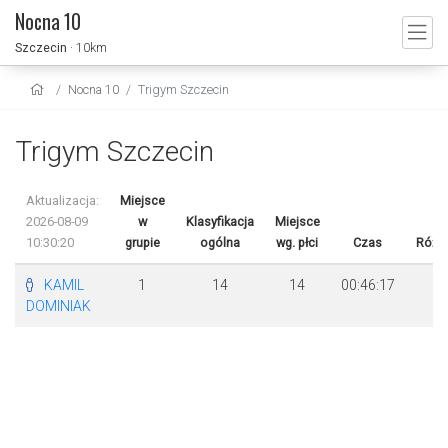
Nocna 10
Szczecin
· 10km
Nocna 10
Trigym Szczecin
Trigym Szczecin
Aktualizacja:
Miejsce
2026-08-09
w
Klasyfikacja
Miejsce
10:30:20
grupie
ogólna
wg. płci
Czas
Różn
KAMIL
1
14
14
00:46:17
DOMINIAK