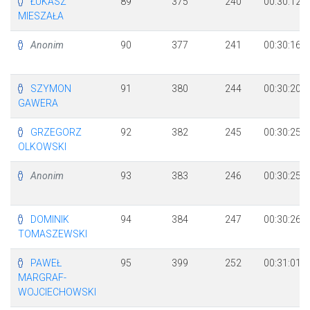
ŁUKASZ
89
375
240
00:30:12
MIESZAŁA
Anonim
90
377
241
00:30:16
SZYMON
91
380
244
00:30:20
GAWERA
GRZEGORZ
92
382
245
00:30:25
OLKOWSKI
Anonim
93
383
246
00:30:25
DOMINIK
94
384
247
00:30:26
TOMASZEWSKI
PAWEŁ
95
399
252
00:31:01
MARGRAF-
WOJCIECHOWSKI