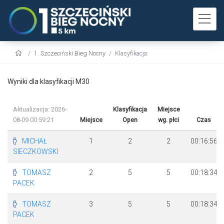
1. Szczeciński Bieg Nocny
Klasyfikacja:
Wyniki dla klasyfikacji M30
Aktualizacja: 2026-
Klasyfikacja
Miejsce
08-09 00:59:21
Miejsce
Open
wg. płci
Czas
MICHAŁ
1
2
2
00:16:56
SIECZKOWSKI
TOMASZ
2
5
5
00:18:34
PACEK
TOMASZ
3
5
5
00:18:34
PACEK