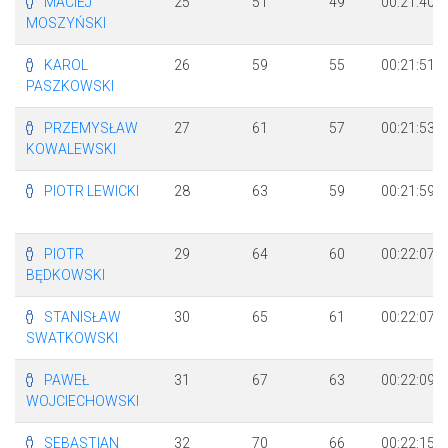
MACIEJ
25
51
49
00:21:40
MOSZYŃSKI
KAROL
26
59
55
00:21:51
PASZKOWSKI
PRZEMYSŁAW
27
61
57
00:21:53
KOWALEWSKI
PIOTR LEWICKI
28
63
59
00:21:59
PIOTR
29
64
60
00:22:07
BĘDKOWSKI
STANISŁAW
30
65
61
00:22:07
SWATKOWSKI
PAWEŁ
31
67
63
00:22:09
WOJCIECHOWSKI
SEBASTIAN
32
70
66
00:22:15