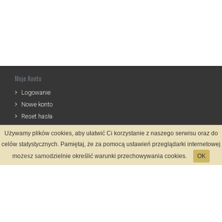
Moje Konto
Logowanie
Nowe konto
Reset hasła
Używamy plików cookies, aby ułatwić Ci korzystanie z naszego serwisu oraz do
Informacje
celów statystycznych. Pamiętaj, że za pomocą ustawień przeglądarki internetowej
Regulamin
możesz samodzielnie określić warunki przechowywania cookies.
OK
Zasady Rejestracji
Polityka Prywatności
Kontakt
Język