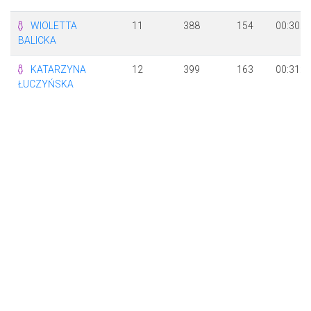
WIOLETTA
11
388
154
00:30:5
BALICKA
KATARZYNA
12
399
163
00:31:3
ŁUCZYŃSKA