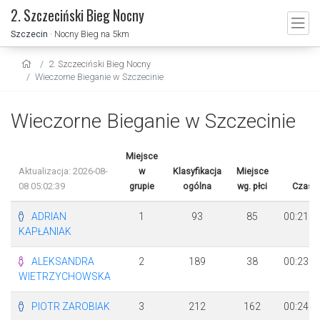
2. Szczeciński Bieg Nocny
Szczecin
· Nocny Bieg na 5km
2. Szczeciński Bieg Nocny
Wieczorne Bieganie w Szczecinie
Wieczorne Bieganie w Szczecinie
Miejsce
Aktualizacja: 2026-08-
w
Klasyfikacja
Miejsce
08 05:02:39
grupie
ogólna
wg. płci
Czas
ADRIAN
1
93
85
00:21:2
KAPŁANIAK
ALEKSANDRA
2
189
38
00:23:5
WIETRZYCHOWSKA
PIOTR ZAROBIAK
3
212
162
00:24:4