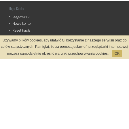
Moje Konto
Logowanie
Nowe konto
Reset hasła
Używamy plików cookies, aby ułatwić Ci korzystanie z naszego serwisu oraz do
Informacje
celów statystycznych. Pamiętaj, że za pomocą ustawień przeglądarki internetowej
Zasady Rejestracji
możesz samodzielnie określić warunki przechowywania cookies.
OK
Polityka Prywatności
Kontakt
Język
Metody płatności