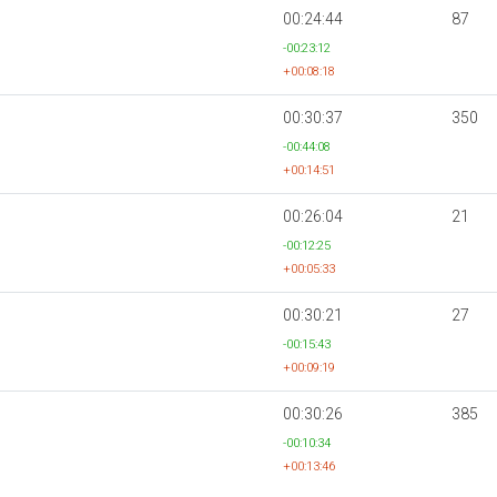
00:24:44
87
-00:23:12
+00:08:18
00:30:37
350
-00:44:08
+00:14:51
00:26:04
21
-00:12:25
+00:05:33
00:30:21
27
-00:15:43
+00:09:19
00:30:26
385
-00:10:34
+00:13:46