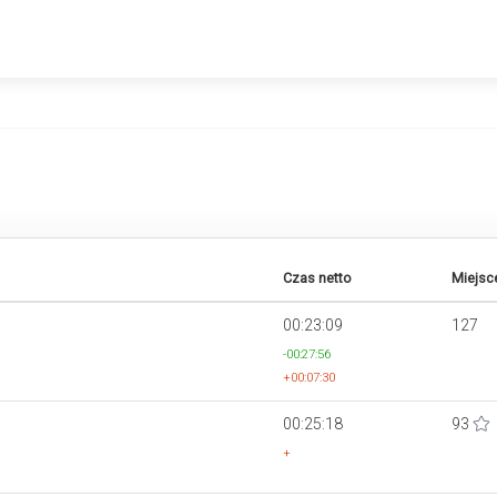
Czas netto
Miejsc
00:23:09
127
-00:27:56
+00:07:30
00:25:18
93
+