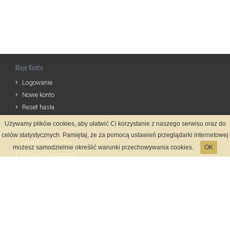
Moje Konto
Logowanie
Nowe konto
Reset hasła
Używamy plików cookies, aby ułatwić Ci korzystanie z naszego serwisu oraz do
Informacje
celów statystycznych. Pamiętaj, że za pomocą ustawień przeglądarki internetowej
Zasady Rejestracji
możesz samodzielnie określić warunki przechowywania cookies.
OK
Polityka Prywatności
Kontakt
Język
Metody płatności