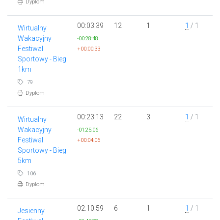
Dyplom
00:03:39
12
1
1
/ 1
Wirtualny
Wakacyjny
-00:28:48
Festiwal
+00:00:33
Sportowy - Bieg
1km
79
Dyplom
00:23:13
22
3
1
/ 1
Wirtualny
Wakacyjny
-01:25:06
Festiwal
+00:04:06
Sportowy - Bieg
5km
106
Dyplom
02:10:59
6
1
1
/ 1
Jesienny