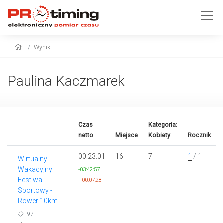
Wyniki
Paulina Kaczmarek
Czas
Kategoria:
netto
Miejsce
Kobiety
Rocznik
00:23:01
16
7
1
/ 1
Wirtualny
Wakacyjny
-03:42:57
Festiwal
+00:07:28
Sportowy -
Rower 10km
97