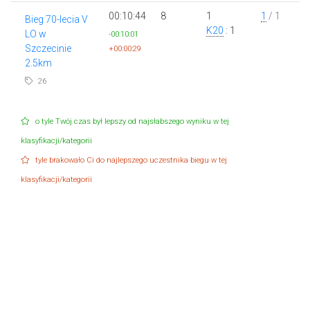
00:10:44
8
1
1
/ 1
Bieg 70-lecia V
K20
: 1
LO w
-00:10:01
Szczecinie
+00:00:29
2.5km
26
o tyle Twój czas był lepszy od najsłabszego wyniku w tej
klasyfikacji/kategorii
tyle brakowało Ci do najlepszego uczestnika biegu w tej
klasyfikacji/kategorii