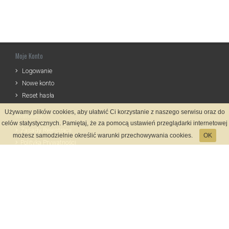
Moje Konto
Logowanie
Nowe konto
Reset hasła
Używamy plików cookies, aby ułatwić Ci korzystanie z naszego serwisu oraz do
Informacje
celów statystycznych. Pamiętaj, że za pomocą ustawień przeglądarki internetowej
Zasady Rejestracji
możesz samodzielnie określić warunki przechowywania cookies.
OK
Polityka Prywatności
Kontakt
Język
Metody płatności