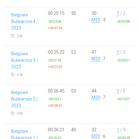
00:25:15
35
30
1
/ 2
Biegowe
M20
: 3
Bulwarove 4 /
-00:23:06
-00:03:48
2023
+00:07:54
218
00:25:22
52
47
1
/ 3
Biegowe
M20
: 7
Bulwarove 3 /
-00:22:18
-00:04:21
2023
+00:25:22
218
00:26:45
53
44
1
/ 5
Biegowe
M20
: 7
Bulwarove 2 /
-00:20:21
-00:10:07
2023
+00:09:01
218
00:26:21
40
32
1
/ 3
Biegowe
M20
: 6
Bulwarove 1 /
-00:19:53
-00:05:39