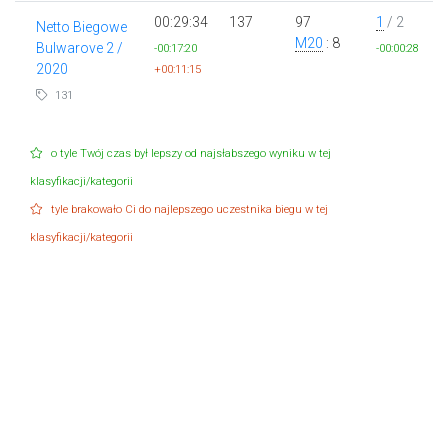
00:29:34
137
97
1
/ 2
Netto Biegowe
M20
: 8
Bulwarove 2 /
-00:17:20
-00:00:28
2020
+00:11:15
131
o tyle Twój czas był lepszy od najsłabszego wyniku w tej
klasyfikacji/kategorii
tyle brakowało Ci do najlepszego uczestnika biegu w tej
klasyfikacji/kategorii