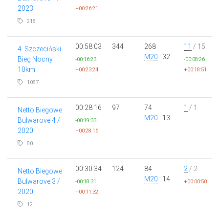
2023
+00:26:21
218
00:58:03
344
268
11
/ 15
4. Szczeciński
M20
: 32
Bieg Nocny
-00:16:23
-00:08:26
10km
+00:23:24
+00:18:51
1087
00:28:16
97
74
1
/ 1
Netto Biegowe
M20
: 13
Bulwarove 4 /
-00:19:33
2020
+00:28:16
80
00:30:34
124
84
2
/ 2
Netto Biegowe
M20
: 14
Bulwarove 3 /
-00:18:31
+00:00:50
2020
+00:11:32
12