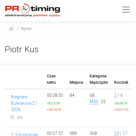
Wyniki
Piotr Kus
Czas
Kategoria:
netto
Miejsce
Mężczyźni
Rocznik
00:28:35
84
68
2
/ 8
Biegowe
M30
: 33
Bulwarove 2 /
-00:25:28
-00:09:24
2026
+00:10:35
+00:01:25
303
00:57:37
489
368
13
/ 27
7. Szczeciński