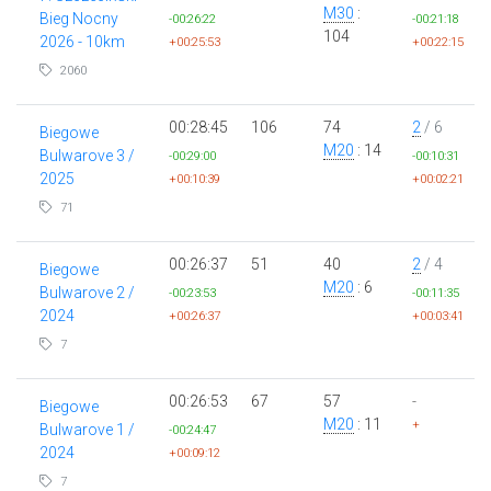
M30
:
Bieg Nocny
-00:26:22
-00:21:18
104
2026 - 10km
+00:25:53
+00:22:15
2060
00:28:45
106
74
2
/ 6
Biegowe
M20
: 14
Bulwarove 3 /
-00:29:00
-00:10:31
2025
+00:10:39
+00:02:21
71
00:26:37
51
40
2
/ 4
Biegowe
M20
: 6
Bulwarove 2 /
-00:23:53
-00:11:35
2024
+00:26:37
+00:03:41
7
00:26:53
67
57
-
Biegowe
M20
: 11
+
Bulwarove 1 /
-00:24:47
2024
+00:09:12
7