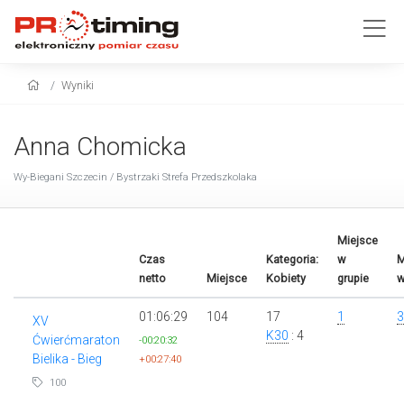
Wyniki
Anna Chomicka
Wy-Biegani Szczecin / Bystrzaki Strefa Przedszkolaka
Miejsce
Czas
Kategoria:
w
M
netto
Miejsce
Kobiety
grupie
w
01:06:29
104
17
1
3
XV
K30
: 4
Ćwierćmaraton
-00:20:32
Bielika - Bieg
+00:27:40
100