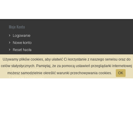
Moje Konto
Logowanie
Nowe konto
Reset hasła
Używamy plików cookies, aby ułatwić Ci korzystanie z naszego serwisu oraz do
Informacje
celów statystycznych. Pamiętaj, że za pomocą ustawień przeglądarki internetowej
Zasady Rejestracji
możesz samodzielnie określić warunki przechowywania cookies.
OK
Polityka Prywatności
Kontakt
Język
Metody płatności