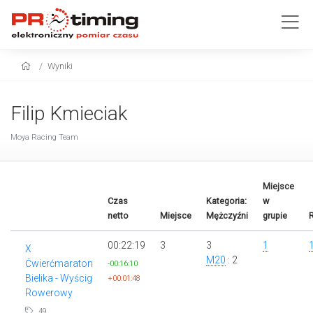
Wyniki
Filip Kmieciak
Moya Racing Team
Miejsce
Czas
Kategoria:
w
netto
Miejsce
Mężczyźni
grupie
00:22:19
3
3
1
X
M20
: 2
Ćwierćmaraton
-00:16:10
Bielika - Wyścig
+00:01:48
Rowerowy
49