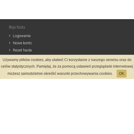
Moje Konto
Logowanie
Nowe konto
Reset hasła
Używamy plików cookies, aby ułatwić Ci korzystanie z naszego serwisu oraz do
Informacje
celów statystycznych. Pamiętaj, że za pomocą ustawień przeglądarki internetowej
Zasady Rejestracji
możesz samodzielnie określić warunki przechowywania cookies.
OK
Polityka Prywatności
Kontakt
Język
Metody płatności