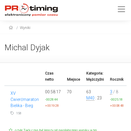
Wyniki
Michal Dyjak
Czas
Kategoria:
netto
Miejsce
Mężczyźni
Rocznik
00:58:17
70
63
3
/ 8
XV
M40
: 23
Ćwierćmaraton
-00:28:44
-00:25:18
Bielika - Bieg
+00:19:28
+00:08:48
158
o tyle Twój czas był lepszy od najsłabszego wyniku w tej