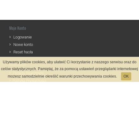
Moje Konto
Logowanie
Nowe konto
Reset hasła
Używamy plików cookies, aby ułatwić Ci korzystanie z naszego serwisu oraz do
Informacje
celów statystycznych. Pamiętaj, że za pomocą ustawień przeglądarki internetowej
Zasady Rejestracji
możesz samodzielnie określić warunki przechowywania cookies.
OK
Polityka Prywatności
Kontakt
Język
Metody płatności