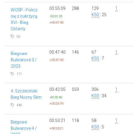
00:55:09
288
129
1
WOŚP - Policz
K50
: 25
się z cukrzycą
-00:01:33
XVI - Bieg
+00:37:40
Główny
26
00:47:40
146
67
1
Biegowe
K50
: 7
Bulwarove 3 /
+00:47:40
2023
171
00:42:05
559
306
1
4. Szczeciński
K50
: 34
Bieg Nocny 5km
-00:32:40
+00:26:19
446
00:53:21
118
58
1
Biegowe
K50
: 5
Bulwarove 4 /
+00:53:21