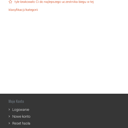
tyle brakowało Ci do najlepszego uczestnika biegu w tej
klasyfikacji/kategorii
Moje Konto
Logowanie
Nowe konto
Reset hasła