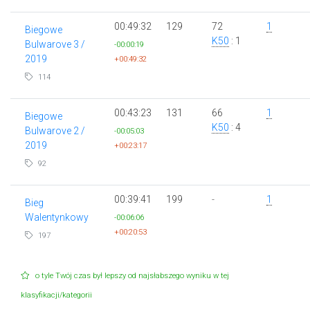
00:49:32
129
72
1
Biegowe
K50
: 1
Bulwarove 3 /
-00:00:19
2019
+00:49:32
114
00:43:23
131
66
1
Biegowe
K50
: 4
Bulwarove 2 /
-00:05:03
2019
+00:23:17
92
00:39:41
199
-
1
Bieg
Walentynkowy
-00:06:06
+00:20:53
197
o tyle Twój czas był lepszy od najsłabszego wyniku w tej
klasyfikacji/kategorii