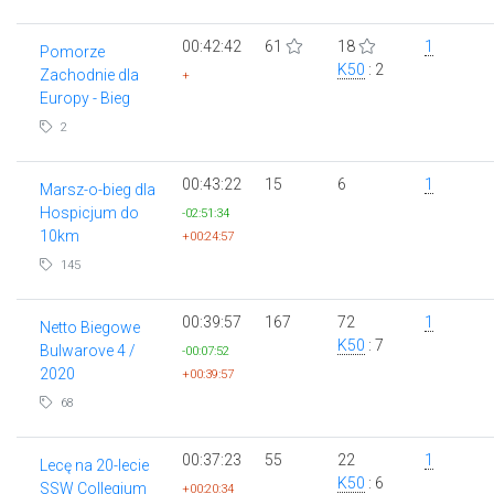
00:42:42
61
18
1
Pomorze
K50
: 2
Zachodnie dla
+
Europy - Bieg
2
00:43:22
15
6
1
Marsz-o-bieg dla
Hospicjum do
-02:51:34
10km
+00:24:57
145
00:39:57
167
72
1
Netto Biegowe
K50
: 7
Bulwarove 4 /
-00:07:52
2020
+00:39:57
68
00:37:23
55
22
1
Lecę na 20-lecie
K50
: 6
SSW Collegium
+00:20:34