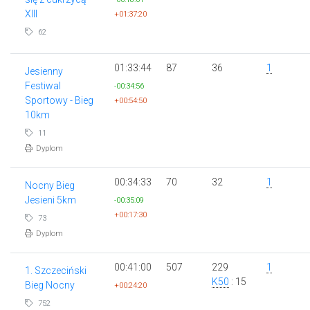
XIII
+01:37:20
62
01:33:44
87
36
1
Jesienny
Festiwal
-00:34:56
Sportowy - Bieg
+00:54:50
10km
11
Dyplom
00:34:33
70
32
1
Nocny Bieg
Jesieni 5km
-00:35:09
+00:17:30
73
Dyplom
00:41:00
507
229
1
1. Szczeciński
K50
: 15
Bieg Nocny
+00:24:20
752