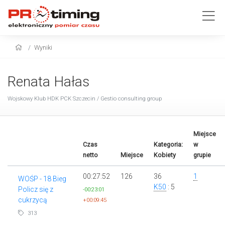
Wyniki
Renata Hałas
Wojskowy Klub HDK PCK Szczecin / Gestio consulting group
Miejsce
Czas
Kategoria:
w
netto
Miejsce
Kobiety
grupie
00:27:52
126
36
1
WOŚP - 18 Bieg
K50
: 5
Policz się z
-00:23:01
cukrzycą
+00:09:45
313