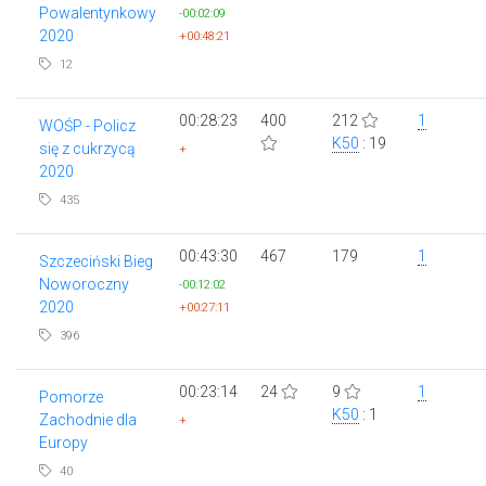
Powalentynkowy
-00:02:09
2020
+00:48:21
12
00:28:23
400
212
1
WOŚP - Policz
K50
: 19
się z cukrzycą
+
2020
435
00:43:30
467
179
1
Szczeciński Bieg
Noworoczny
-00:12:02
2020
+00:27:11
396
00:23:14
24
9
1
Pomorze
K50
: 1
Zachodnie dla
+
Europy
40