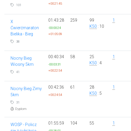
+00:21:45
101
01:43:28
259
99
1
X
K50
: 10
Ćwierćmaraton
-00:00:24
Bielika - Bieg
+01:05:09
38
00:40:34
58
25
1
Nocny Bieg
K50
: 4
Wiosny 5km
-00:03:31
+00:22:54
41
00:42:36
61
28
1
Nocny Bieg Zimy
K50
: 5
5km
+00:24:54
31
Dyplom
01:55:59
104
55
1
WOŚP - Policz
się z cukrzycą
-00:18:01