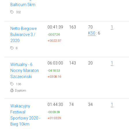
Balticum 5km
332
00:41:39
163
70
1
Netto Biegowe
K50
: 6
Bulwarove 3 /
-00:07:26
2020
+00:22:37
8
06:03:00
143
20
1
Wirtualny - 6.
Nocny Maraton
-04:18:53
Szczeciński
+03:08:16
136
Dyplom
01:44:30
74
34
1
Wakacyjny
Festiwal
-00:09:39
Sportowy 2020 -
+01:03:29
Bieg 10km