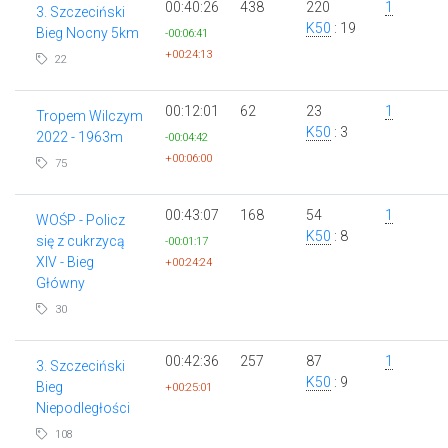
00:40:26
438
220
1
3. Szczeciński
K50
: 19
Bieg Nocny 5km
-00:06:41
+00:24:13
22
00:12:01
62
23
1
Tropem Wilczym
K50
: 3
2022 - 1963m
-00:04:42
+00:06:00
75
00:43:07
168
54
1
WOŚP - Policz
K50
: 8
się z cukrzycą
-00:01:17
XIV - Bieg
+00:24:24
Główny
30
00:42:36
257
87
1
3. Szczeciński
K50
: 9
Bieg
+00:25:01
Niepodległości
108