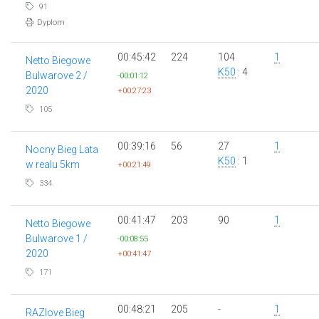
91
Dyplom
00:45:42
224
104
1
Netto Biegowe
K50
: 4
Bulwarove 2 /
-00:01:12
2020
+00:27:23
105
00:39:16
56
27
1
Nocny Bieg Lata
K50
: 1
w realu 5km
+00:21:49
334
00:41:47
203
90
1
Netto Biegowe
Bulwarove 1 /
-00:08:55
2020
+00:41:47
171
00:48:21
205
-
1
RAZlove Bieg