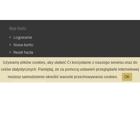
Moje Konto
Logowanie
Nowe konto
Reset hasła
Używamy plików cookies, aby ułatwić Ci korzystanie z naszego serwisu oraz do
Informacje
celów statystycznych. Pamiętaj, że za pomocą ustawień przeglądarki internetowej
Zasady Rejestracji
możesz samodzielnie określić warunki przechowywania cookies.
OK
Polityka Prywatności
Kontakt
Język
Metody płatności