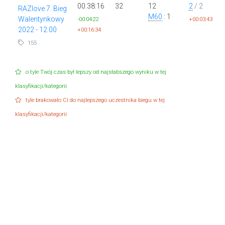
00:38:16
32
12
2
/ 2
RAZlove 7. Bieg
M60
: 1
Walentynkowy
-00:04:22
+00:03:43
2022 - 12:00
+00:16:34
155
o tyle Twój czas był lepszy od najsłabszego wyniku w tej
klasyfikacji/kategorii
tyle brakowało Ci do najlepszego uczestnika biegu w tej
klasyfikacji/kategorii