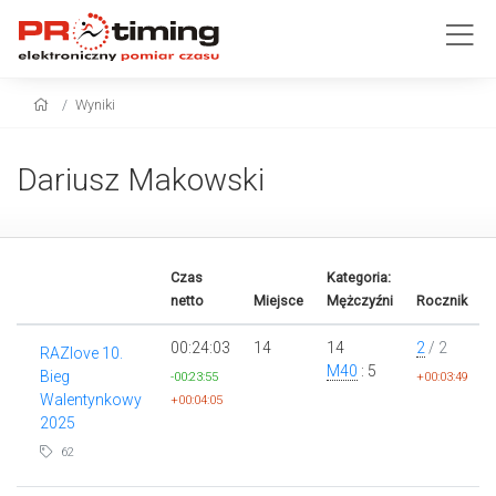
Wyniki
Dariusz Makowski
Czas
Kategoria:
netto
Miejsce
Mężczyźni
Rocznik
00:24:03
14
14
2
/ 2
RAZlove 10.
M40
: 5
Bieg
-00:23:55
+00:03:49
Walentynkowy
+00:04:05
2025
62