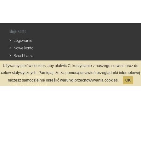
Moje Konto
Logowanie
Nowe konto
Reset hasła
Używamy plików cookies, aby ułatwić Ci korzystanie z naszego serwisu oraz do
Informacje
celów statystycznych. Pamiętaj, że za pomocą ustawień przeglądarki internetowej
Zasady Rejestracji
możesz samodzielnie określić warunki przechowywania cookies.
OK
Polityka Prywatności
Kontakt
Język
Metody płatności