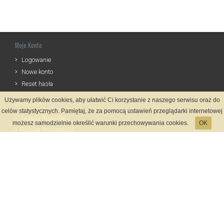
Moje Konto
Logowanie
Nowe konto
Reset hasła
Używamy plików cookies, aby ułatwić Ci korzystanie z naszego serwisu oraz do
Informacje
celów statystycznych. Pamiętaj, że za pomocą ustawień przeglądarki internetowej
Zasady Rejestracji
możesz samodzielnie określić warunki przechowywania cookies.
OK
Polityka Prywatności
Kontakt
Język
Metody płatności