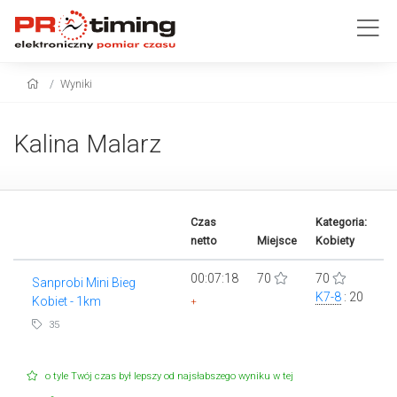
Wyniki
Kalina Malarz
Czas
Kategoria:
netto
Miejsce
Kobiety
00:07:18
70
70
Sanprobi Mini Bieg
K7-8
: 20
Kobiet - 1km
+
35
o tyle Twój czas był lepszy od najsłabszego wyniku w tej