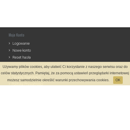
Moje Konto
Logowanie
Nowe konto
Reset hasła
Używamy plików cookies, aby ułatwić Ci korzystanie z naszego serwisu oraz do
Informacje
celów statystycznych. Pamiętaj, że za pomocą ustawień przeglądarki internetowej
Zasady Rejestracji
możesz samodzielnie określić warunki przechowywania cookies.
OK
Polityka Prywatności
Kontakt
Język
Metody płatności