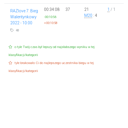
00:34:08
37
21
1
/ 1
RAZlove 7. Bieg
M20
: 4
Walentynkowy
-00:10:56
2022 - 10:00
+00:10:58
48
o tyle Twój czas był lepszy od najsłabszego wyniku w tej
klasyfikacji/kategorii
tyle brakowało Ci do najlepszego uczestnika biegu w tej
klasyfikacji/kategorii