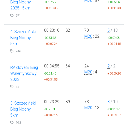
M20
: 57
Bieg Nocny
-00:16:27
-00:05:56
2025 - 5km
+00:15:35
+00:11:48
371
00:23:10
82
70
5
/ 13
4. Szczeciński
M20
: 22
Bieg Nocny
-00:51:35
-00:09:08
5km
+00:07:24
+00:04:15
246
00:34:55
64
24
2
/ 2
RAZlove 8. Bieg
M20
: 4
Walentynkowy
-00:21:40
+00:09:20
2023
+00:34:55
14
00:23:29
89
73
3
/ 10
3. Szczeciński
M20
: 13
Bieg Nocny
-00:23:38
-00:11:12
5km
+00:07:16
+00:03:57
193