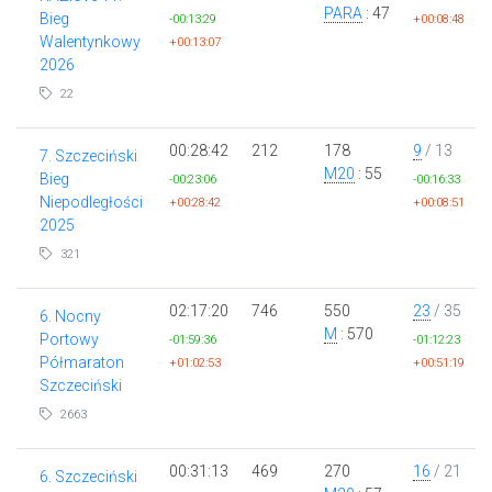
PARA
: 47
Bieg
-00:13:29
+00:08:48
Walentynkowy
+00:13:07
2026
22
00:28:42
212
178
9
/ 13
7. Szczeciński
M20
: 55
Bieg
-00:23:06
-00:16:33
Niepodległości
+00:28:42
+00:08:51
2025
321
02:17:20
746
550
23
/ 35
6. Nocny
M
: 570
Portowy
-01:59:36
-01:12:23
Półmaraton
+01:02:53
+00:51:19
Szczeciński
2663
00:31:13
469
270
16
/ 21
6. Szczeciński