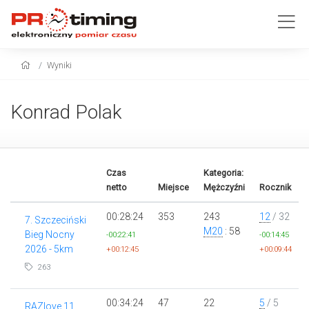
Wyniki
Konrad Polak
Czas
Kategoria:
netto
Miejsce
Mężczyźni
Rocznik
00:28:24
353
243
12
/ 32
7. Szczeciński
M20
: 58
Bieg Nocny
-00:22:41
-00:14:45
2026 - 5km
+00:12:45
+00:09:44
263
00:34:24
47
22
5
/ 5
RAZlove 11.