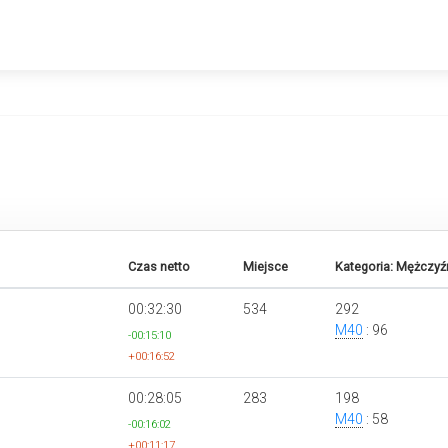
Czas netto
Miejsce
Kategoria: Mężczyź
00:32:30
534
292
M40
: 96
-00:15:10
+00:16:52
00:28:05
283
198
M40
: 58
-00:16:02
+00:11:17