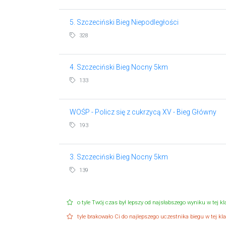
5. Szczeciński Bieg Niepodległości
328
4. Szczeciński Bieg Nocny 5km
133
WOŚP - Policz się z cukrzycą XV - Bieg Główny
193
3. Szczeciński Bieg Nocny 5km
139
o tyle Twój czas był lepszy od najsłabszego wyniku w tej kla
tyle brakowało Ci do najlepszego uczestnika biegu w tej klas