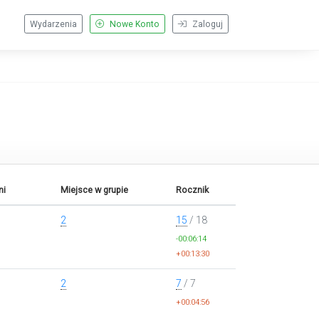
Wydarzenia
Nowe Konto
Zaloguj
ni
Miejsce w grupie
Rocznik
2
15
/ 18
-00:06:14
+00:13:30
2
7
/ 7
+00:04:56