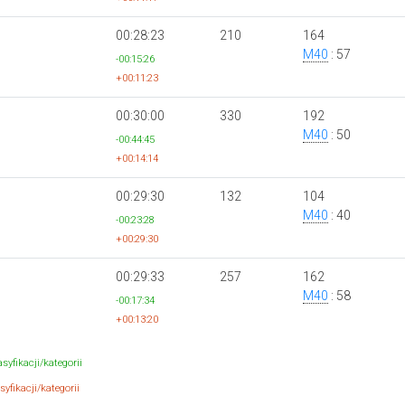
00:28:23
210
164
M40
: 57
-00:15:26
+00:11:23
00:30:00
330
192
M40
: 50
-00:44:45
+00:14:14
00:29:30
132
104
M40
: 40
-00:23:28
+00:29:30
00:29:33
257
162
M40
: 58
-00:17:34
+00:13:20
syfikacji/kategorii
yfikacji/kategorii