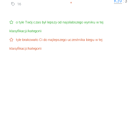
K39
: 3
+
16
o tyle Twój czas był lepszy od najsłabszego wyniku w tej
klasyfikacji/kategorii
tyle brakowało Ci do najlepszego uczestnika biegu w tej
klasyfikacji/kategorii