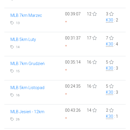
00:39:07
12
3
MLB 7km Marzec
K30
: 2
+
13
00:31:37
17
7
MLB 5km Luty
K30
: 4
+
14
00:35:14
16
5
MLB 7km Grudzień
K30
: 3
+
15
00:24:35
16
5
MLB 5km Listopad
K30
: 3
+
16
00:43:26
14
2
MLB Jesień - 12km
K30
: 1
+
26