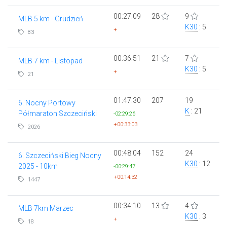
00:27:09
28
9
MLB 5 km - Grudzień
K30
: 5
+
83
00:36:51
21
7
MLB 7 km - Listopad
K30
: 5
+
21
01:47:30
207
19
6. Nocny Portowy
K
: 21
Półmaraton Szczeciński
-02:29:26
+00:33:03
2026
00:48:04
152
24
6. Szczeciński Bieg Nocny
K30
: 12
2025 - 10km
-00:29:47
+00:14:32
1447
00:34:10
13
4
MLB 7km Marzec
K30
: 3
+
18