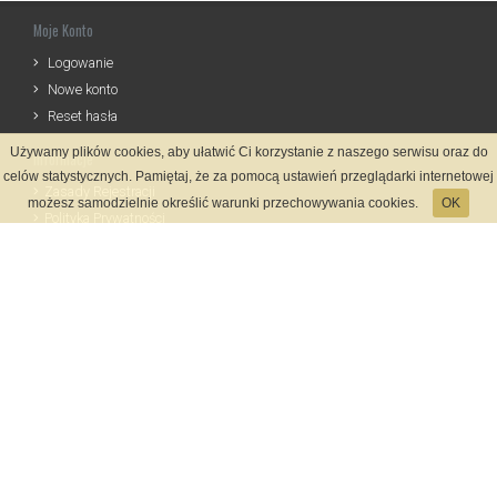
Moje Konto
Logowanie
Nowe konto
Reset hasła
Używamy plików cookies, aby ułatwić Ci korzystanie z naszego serwisu oraz do
Informacje
celów statystycznych. Pamiętaj, że za pomocą ustawień przeglądarki internetowej
Zasady Rejestracji
możesz samodzielnie określić warunki przechowywania cookies.
OK
Polityka Prywatności
Kontakt
Język
Metody płatności
System rejestracji
Startmeta.pl