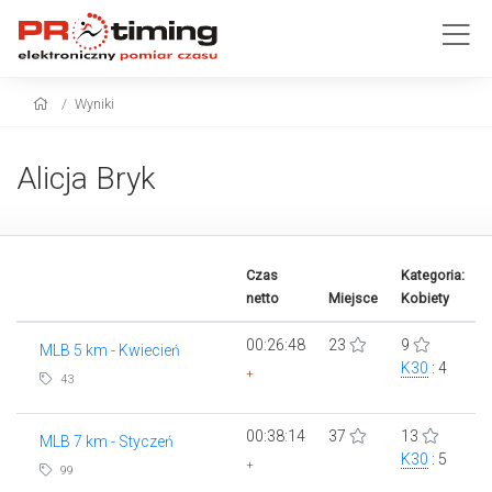
Wyniki
Alicja Bryk
Czas
Kategoria:
netto
Miejsce
Kobiety
00:26:48
23
9
MLB 5 km - Kwiecień
K30
: 4
+
43
00:38:14
37
13
MLB 7 km - Styczeń
K30
: 5
+
99