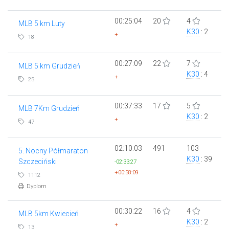
00:25:04
20
4
MLB 5 km Luty
K30
: 2
+
18
00:27:09
22
7
MLB 5 km Grudzień
K30
: 4
+
25
00:37:33
17
5
MLB 7Km Grudzień
K30
: 2
+
47
02:10:03
491
103
5. Nocny Półmaraton
K30
: 39
Szczeciński
-02:33:27
+00:58:09
1112
Dyplom
00:30:22
16
4
MLB 5km Kwiecień
K30
: 2
+
13