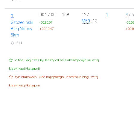
00:27:00
168
122
1
4
/ 5
3.
M50
: 13
Szczeciński
-00:20:07
-00:0
Bieg Nocny
+00:10:47
+00:0
5km
214
o tyle Twój czas był lepszy od najsłabszego wyniku w tej
klasyfikacji/kategorii
tyle brakowało Ci do najlepszego uczestnika biegu w tej
klasyfikacji/kategorii