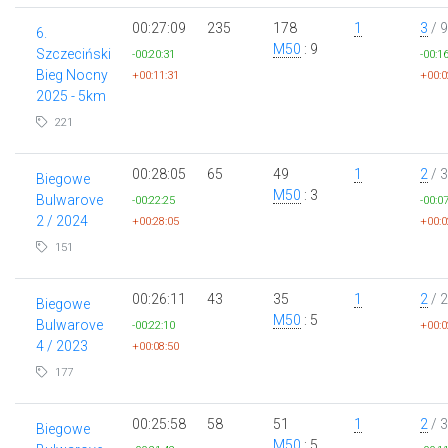
00:27:09
235
178
1
3
/ 9
6.
M50
: 9
Szczeciński
-00:20:31
-00:1
Bieg Nocny
+00:11:31
+00:0
2025 - 5km
221
00:28:05
65
49
1
2
/ 3
Biegowe
M50
: 3
Bulwarove
-00:22:25
-00:0
2 / 2024
+00:28:05
+00:0
151
00:26:11
43
35
1
2
/ 2
Biegowe
M50
: 5
Bulwarove
-00:22:10
+00:0
4 / 2023
+00:08:50
177
00:25:58
58
51
1
2
/ 3
Biegowe
M50
: 5