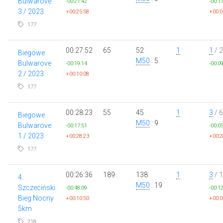
Bulwarove
-00:21:42
-00:1
3 / 2023
+00:25:58
+00:0
177
00:27:52
65
52
1
1
/ 2
Biegowe
M50
: 5
Bulwarove
-00:19:14
-00:0
2 / 2023
+00:10:08
177
00:28:23
55
45
1
3
/ 6
Biegowe
M50
: 9
Bulwarove
-00:17:51
-00:0
1 / 2023
+00:28:23
+00:2
177
00:26:36
189
138
1
3
/ 
4.
M50
: 19
Szczeciński
-00:48:09
-00:1
Bieg Nocny
+00:10:50
+00:0
5km
218