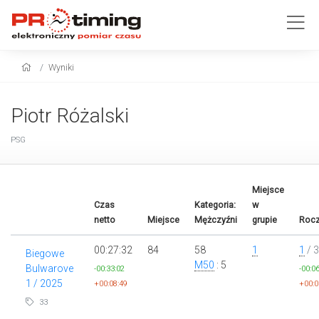
Wyniki
Piotr Różalski
PSG
Miejsce
Czas
Kategoria:
w
netto
Miejsce
Mężczyźni
grupie
Rocz
00:27:32
84
58
1
1
/ 3
Biegowe
M50
: 5
Bulwarove
-00:33:02
-00:0
1 / 2025
+00:08:49
+00:0
33