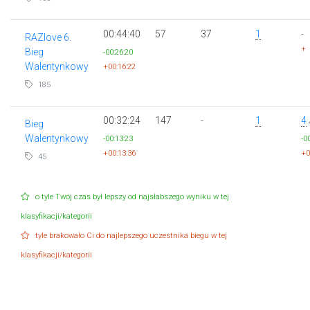
00:44:40
57
37
1
-
RAZlove 6.
+
Bieg
-00:26:20
Walentynkowy
+00:16:22
185
00:32:24
147
-
1
4
Bieg
Walentynkowy
-00:13:23
-0
+00:13:36
+0
45
o tyle Twój czas był lepszy od najsłabszego wyniku w tej
klasyfikacji/kategorii
tyle brakowało Ci do najlepszego uczestnika biegu w tej
klasyfikacji/kategorii