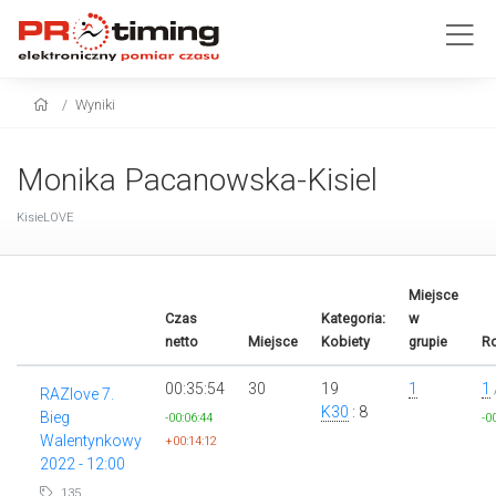
Wyniki
Monika Pacanowska-Kisiel
KisieLOVE
Miejsce
Czas
Kategoria:
w
netto
Miejsce
Kobiety
grupie
Ro
00:35:54
30
19
1
1
RAZlove 7.
K30
: 8
Bieg
-00:06:44
-0
Walentynkowy
+00:14:12
2022 - 12:00
135