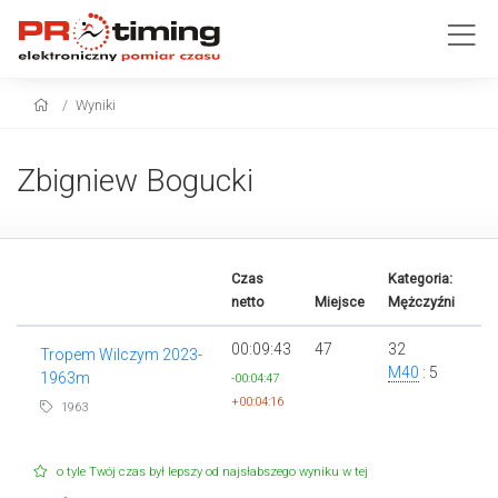
Wyniki
Zbigniew Bogucki
Czas
Kategoria:
netto
Miejsce
Mężczyźni
00:09:43
47
32
Tropem Wilczym 2023-
M40
: 5
1963m
-00:04:47
+00:04:16
1963
o tyle Twój czas był lepszy od najsłabszego wyniku w tej