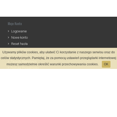
Moje Konto
Logowanie
Nowe konto
Reset hasła
Używamy plików cookies, aby ułatwić Ci korzystanie z naszego serwisu oraz do
Informacje
celów statystycznych. Pamiętaj, że za pomocą ustawień przeglądarki internetowej
Zasady Rejestracji
możesz samodzielnie określić warunki przechowywania cookies.
OK
Polityka Prywatności
Kontakt
Język
Metody płatności