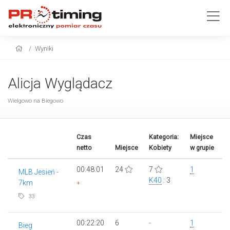
Wyniki
Alicja Wyglądacz
Wielgowo na Biegowo
Czas
Kategoria:
Miejsce
netto
Miejsce
Kobiety
w grupie
00:48:01
24
7
1
MLB Jesień -
K40
: 3
7km
+
33
00:22:20
6
-
1
Bieg