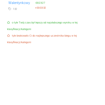
Walentynkowy
-00:23:27
+00:03:32
132
o tyle Twój czas był lepszy od najsłabszego wyniku w tej
klasyfikacji/kategorii
tyle brakowało Ci do najlepszego uczestnika biegu w tej
klasyfikacji/kategorii