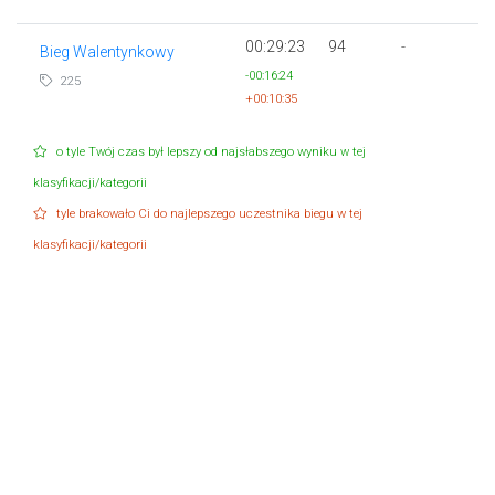
00:29:23
94
-
Bieg Walentynkowy
-00:16:24
225
+00:10:35
o tyle Twój czas był lepszy od najsłabszego wyniku w tej
klasyfikacji/kategorii
tyle brakowało Ci do najlepszego uczestnika biegu w tej
klasyfikacji/kategorii