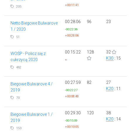
+00:11:41
205
00:28:06
96
23
Netto Biegowe Bulwarove
1 / 2020
-00:22:36
+00:28:06
51
00:15:22
128
32
WOŚP - Policz się z
K30
: 15
cukrzycą 2020
+
462
00:27:59
82
27
Biegowe Bulwarove 4 /
K20
: 11
2019
-00:22:27
+00:08:48
70
00:29:30
120
38
Biegowe Bulwarove 1 /
K20
: 14
2019
-00:15:09
+00:10:05
153