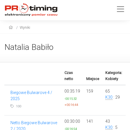
Wyniki
Natalia Babiło
Czas
Kategoria:
netto
Miejsce
Kobiety
00:35:19
159
65
Biegowe Bulwarove 4 /
K30
: 29
2025
-00:15:32
+00:16:44
100
00:30:00
141
43
Netto Biegowe Bulwarove
K30
: 5
2 / 2020
-00:16:54