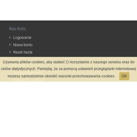
Moje Konto
Logowanie
Nowe konto
Reset hasła
Używamy plików cookies, aby ułatwić Ci korzystanie z naszego serwisu oraz do
Informacje
celów statystycznych. Pamiętaj, że za pomocą ustawień przeglądarki internetowej
Zasady Rejestracji
możesz samodzielnie określić warunki przechowywania cookies.
OK
Polityka Prywatności
Kontakt
Język
Metody płatności