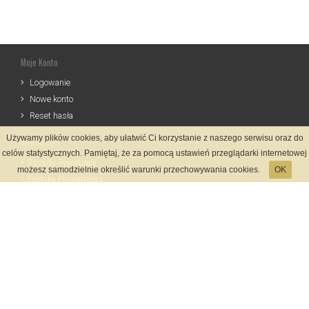
Moje Konto
Logowanie
Nowe konto
Reset hasła
Używamy plików cookies, aby ułatwić Ci korzystanie z naszego serwisu oraz do
Informacje
celów statystycznych. Pamiętaj, że za pomocą ustawień przeglądarki internetowej
Zasady Rejestracji
możesz samodzielnie określić warunki przechowywania cookies.
OK
Polityka Prywatności
Kontakt
Język
Metody płatności