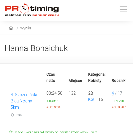
Wyniki
Hanna Bohaichuk
Czas
Kategoria:
netto
Miejsce
Kobiety
Rocznik
00:24:50
132
28
4
/ 17
4. Szczeciński
K30
: 16
Bieg Nocny
-00:49:55
-00:17:01
5km
+00:09:04
+00:05:07
584
o tyle Twój czas był lepszy od najsłabszego wyniku w tej