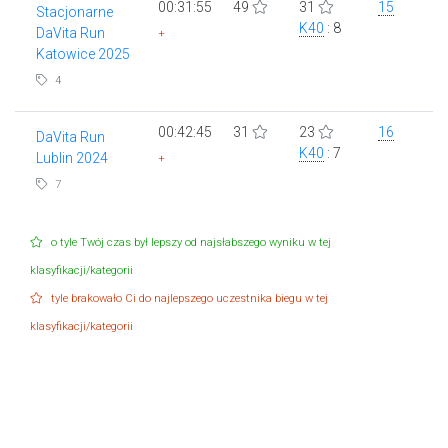
00:31:55
49
31
15
Stacjonarne
K40
: 8
DaVita Run
+
Katowice 2025
4
00:42:45
31
23
16
DaVita Run
K40
: 7
Lublin 2024
+
7
o tyle Twój czas był lepszy od najsłabszego wyniku w tej
klasyfikacji/kategorii
tyle brakowało Ci do najlepszego uczestnika biegu w tej
klasyfikacji/kategorii