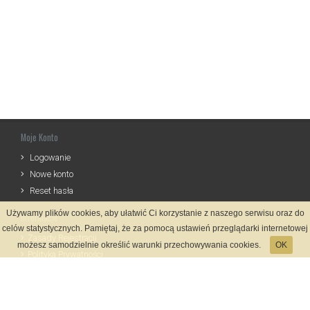
Moje Konto
Logowanie
Nowe konto
Reset hasła
Używamy plików cookies, aby ułatwić Ci korzystanie z naszego serwisu oraz do
Informacje
celów statystycznych. Pamiętaj, że za pomocą ustawień przeglądarki internetowej
Zasady Rejestracji
możesz samodzielnie określić warunki przechowywania cookies.
OK
Polityka Prywatności
Kontakt
Język