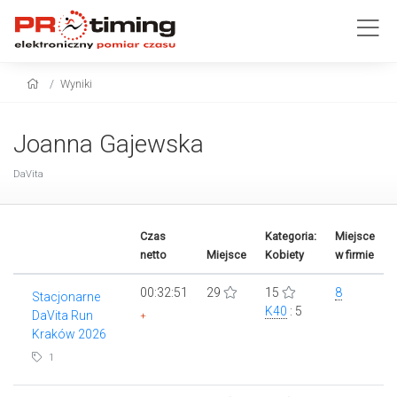
Wyniki
Joanna Gajewska
DaVita
Czas
Kategoria:
Miejsce
netto
Miejsce
Kobiety
w firmie
00:32:51
29
15
8
Stacjonarne
K40
: 5
DaVita Run
+
Kraków 2026
1