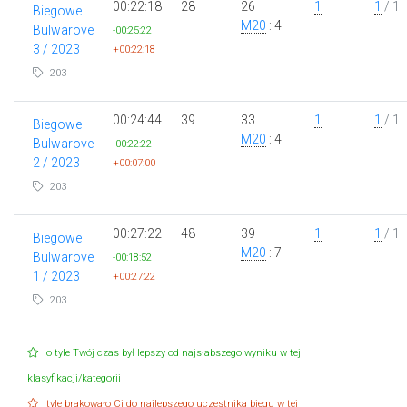
00:22:18
28
26
1
1
/ 1
Biegowe
M20
: 4
Bulwarove
-00:25:22
3 / 2023
+00:22:18
203
00:24:44
39
33
1
1
/ 1
Biegowe
M20
: 4
Bulwarove
-00:22:22
2 / 2023
+00:07:00
203
00:27:22
48
39
1
1
/ 1
Biegowe
M20
: 7
Bulwarove
-00:18:52
1 / 2023
+00:27:22
203
o tyle Twój czas był lepszy od najsłabszego wyniku w tej
klasyfikacji/kategorii
tyle brakowało Ci do najlepszego uczestnika biegu w tej