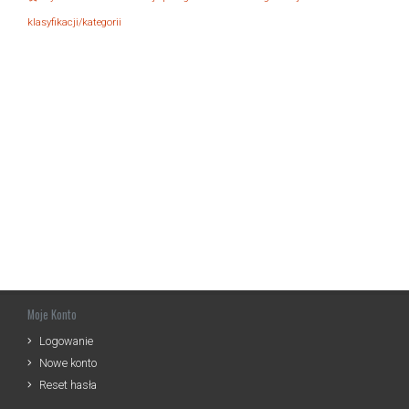
klasyfikacji/kategorii
Moje Konto
Logowanie
Nowe konto
Reset hasła