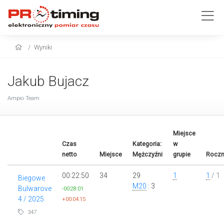
Wyniki
Jakub Bujacz
Ampio Team
Miejsce
Czas
Kategoria:
w
netto
Miejsce
Mężczyźni
grupie
Roczn
00:22:50
34
29
1
1
/ 1
Biegowe
M20
: 3
Bulwarove
-00:28:01
4 / 2025
+00:04:15
347