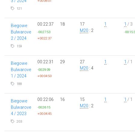
3 / 2024
+00:06:01
121
00:22:37
18
17
1
1
/ 3
Biegowe
M20
: 2
Bulwarove
-00:27:53
-00:15:
2 / 2024
+00:22:37
159
00:22:31
29
27
1
1
/ 1
Biegowe
M20
: 4
Bulwarove
-00:29:09
1 / 2024
+00:04:50
188
00:22:06
16
15
1
1
/ 1
Biegowe
M20
: 2
Bulwarove
-00:26:15
4 / 2023
+00:04:45
203