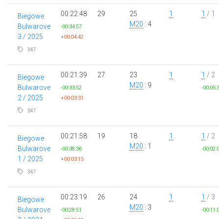
00:22:48
29
25
1
1
/ 1
Biegowe
M20
: 4
Bulwarove
-00:34:57
3 / 2025
+00:04:42
347
00:21:39
27
23
1
1
/ 2
Biegowe
M20
: 9
Bulwarove
-00:33:52
-00:05:
2 / 2025
+00:03:31
347
00:21:58
19
18
1
1
/ 2
Biegowe
M20
: 1
Bulwarove
-00:38:36
-00:02:
1 / 2025
+00:03:15
347
00:23:19
26
24
1
1
/ 3
Biegowe
M20
: 3
Bulwarove
-00:28:51
-00:11: