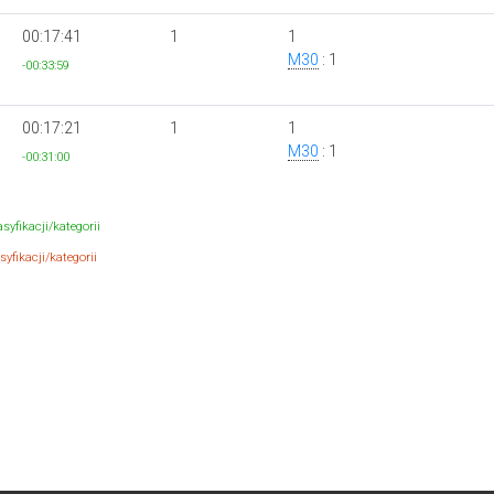
00:17:41
1
1
M30
: 1
-00:33:59
00:17:21
1
1
M30
: 1
-00:31:00
syfikacji/kategorii
yfikacji/kategorii