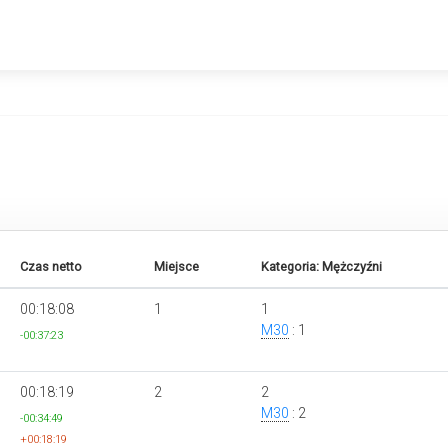
Czas netto
Miejsce
Kategoria: Mężczyźni
00:18:08
1
1
M30
: 1
-00:37:23
00:18:19
2
2
M30
: 2
-00:34:49
+00:18:19