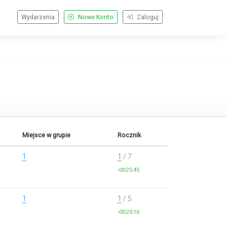
Wydarzenia
Nowe Konto
Zaloguj
Miejsce w grupie
Rocznik
1
1
/ 7
-00:25:45
1
1
/ 5
-00:20:16