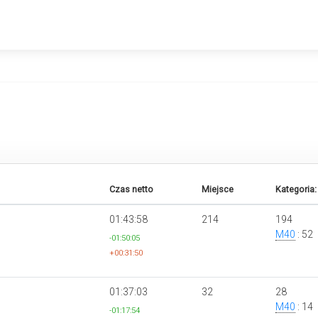
Czas netto
Miejsce
Kategoria:
01:43:58
214
194
M40
: 52
-01:50:05
+00:31:50
01:37:03
32
28
M40
: 14
-01:17:54