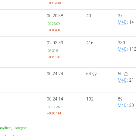
+00:19:49
00:20:58
40
37
M40
: 14
-00:23:09
+00:04:10
02:03:39
416
339
M40
: 11
-02:39:51
+00:51:45
00:24:24
64
60
M40
: 21
+
00:24:14
102
89
M40
: 30
-00:19:35
+00:07:14
syfikacji/kategorii