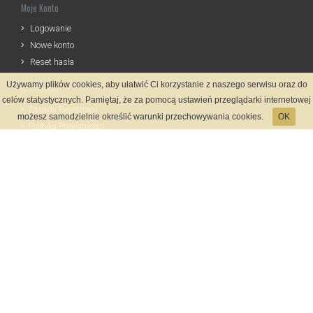
Moje Konto
Logowanie
Nowe konto
Reset hasła
Używamy plików cookies, aby ułatwić Ci korzystanie z naszego serwisu oraz do
Informacje
celów statystycznych. Pamiętaj, że za pomocą ustawień przeglądarki internetowej
Zasady Rejestracji
możesz samodzielnie określić warunki przechowywania cookies.
OK
Polityka Prywatności
Kontakt
Język
Metody płatności
System rejestracji
Startmeta.pl