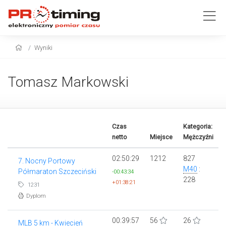
Wyniki
Tomasz Markowski
Czas
Kategoria:
netto
Miejsce
Mężczyźni
02:50:29
1212
827
7. Nocny Portowy
M40
:
Półmaraton Szczeciński
-00:43:34
228
+01:38:21
1231
Dyplom
00:39:57
56
26
MLB 5 km - Kwiecień