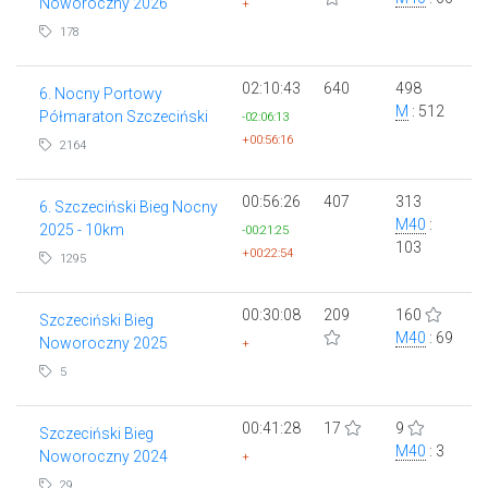
Noworoczny 2026
+
178
02:10:43
640
498
6. Nocny Portowy
M
: 512
Półmaraton Szczeciński
-02:06:13
+00:56:16
2164
00:56:26
407
313
6. Szczeciński Bieg Nocny
M40
:
2025 - 10km
-00:21:25
103
+00:22:54
1295
00:30:08
209
160
Szczeciński Bieg
M40
: 69
Noworoczny 2025
+
5
00:41:28
17
9
Szczeciński Bieg
M40
: 3
Noworoczny 2024
+
29