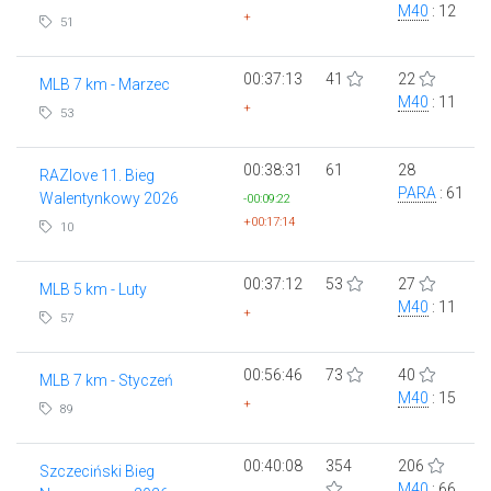
M40
: 12
+
51
00:37:13
41
22
MLB 7 km - Marzec
M40
: 11
+
53
00:38:31
61
28
RAZlove 11. Bieg
PARA
: 61
Walentynkowy 2026
-00:09:22
+00:17:14
10
00:37:12
53
27
MLB 5 km - Luty
M40
: 11
+
57
00:56:46
73
40
MLB 7 km - Styczeń
M40
: 15
+
89
00:40:08
354
206
Szczeciński Bieg
M40
: 66