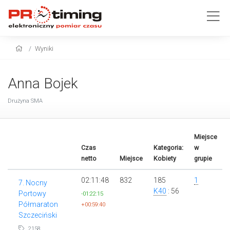
Wyniki
Anna Bojek
Drużyna SMA
Miejsce
Czas
Kategoria:
w
netto
Miejsce
Kobiety
grupie
02:11:48
832
185
1
7. Nocny
K40
: 56
Portowy
-01:22:15
Półmaraton
+00:59:40
Szczeciński
2158