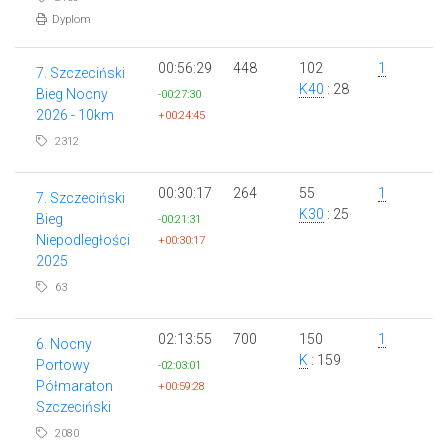
Dyplom
00:56:29
448
102
1
7. Szczeciński
K40
: 28
Bieg Nocny
-00:27:30
2026 - 10km
+00:24:45
2312
00:30:17
264
55
1
7. Szczeciński
K30
: 25
Bieg
-00:21:31
Niepodległości
+00:30:17
2025
63
02:13:55
700
150
1
6. Nocny
K
: 159
Portowy
-02:03:01
Półmaraton
+00:59:28
Szczeciński
2080