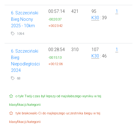
00:57:14
421
95
1
6. Szczeciński
K30
: 39
Bieg Nocny
-00:20:37
2025 - 10km
+00:23:42
1094
00:28:54
310
107
1
6. Szczeciński
K30
: 46
Bieg
-00:15:13
Niepodległości
+00:12:06
2024
68
o tyle Twój czas był lepszy od najsłabszego wyniku w tej
klasyfikacji/kategorii
tyle brakowało Ci do najlepszego uczestnika biegu w tej
klasyfikacji/kategorii