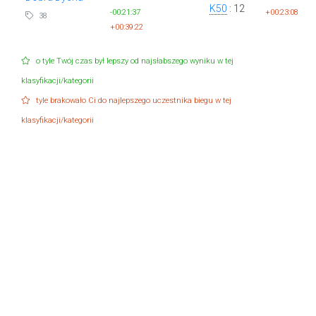
K50
: 12
-00:21:37
+00:23:08
38
+00:39:22
o tyle Twój czas był lepszy od najsłabszego wyniku w tej
klasyfikacji/kategorii
tyle brakowało Ci do najlepszego uczestnika biegu w tej
klasyfikacji/kategorii