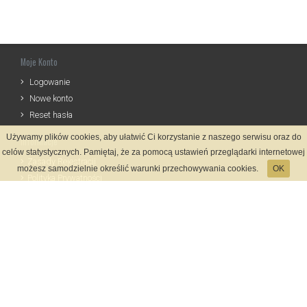
Moje Konto
Logowanie
Nowe konto
Reset hasła
Używamy plików cookies, aby ułatwić Ci korzystanie z naszego serwisu oraz do
Informacje
celów statystycznych. Pamiętaj, że za pomocą ustawień przeglądarki internetowej
Zasady Rejestracji
możesz samodzielnie określić warunki przechowywania cookies.
OK
Polityka Prywatności
Kontakt
Język
Metody płatności