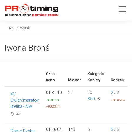
Wyniki
Iwona Bronś
Czas
Kategoria:
netto
Miejsce
Kobiety
Rocznik
01:31:10
21
10
2
/ 2
XV
K50
: 3
Ćwierćmaraton
-00:31:10
+00:06:54
Bielika - NW
+00:23:11
448
01:16:04
145
61
5
/ 5
Dobra Dycha