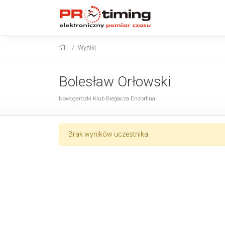
Wyniki
Bolesław Orłowski
Nowogardzki Klub Biegacza Endorfina
Brak wyników uczestnika