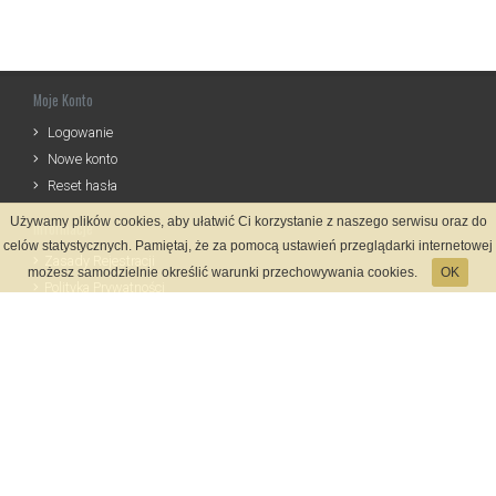
Moje Konto
Logowanie
Nowe konto
Reset hasła
Używamy plików cookies, aby ułatwić Ci korzystanie z naszego serwisu oraz do
Informacje
celów statystycznych. Pamiętaj, że za pomocą ustawień przeglądarki internetowej
Zasady Rejestracji
możesz samodzielnie określić warunki przechowywania cookies.
OK
Polityka Prywatności
Kontakt
Język
Metody płatności