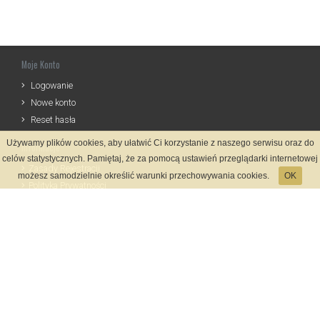
Moje Konto
Logowanie
Nowe konto
Reset hasła
Używamy plików cookies, aby ułatwić Ci korzystanie z naszego serwisu oraz do
Informacje
celów statystycznych. Pamiętaj, że za pomocą ustawień przeglądarki internetowej
Zasady Rejestracji
możesz samodzielnie określić warunki przechowywania cookies.
OK
Polityka Prywatności
Kontakt
Język
Metody płatności