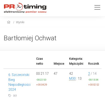
Wyniki
Bartłomiej Ochwat
Czas
Kategoria:
netto
Miejsce
Mężczyźni
Rocznik
00:21:17
47
42
2
/ 14
6. Szczeciński
M30
: 13
Bieg
-00:22:50
-00:13:34
Niepodległości
+00:04:29
+00:02:52
2024
301