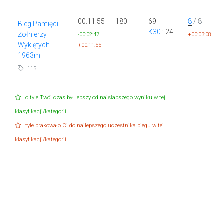
00:11:55
180
69
8
/ 8
Bieg Pamięci
K30
: 24
Żołnierzy
-00:02:47
+00:03:08
Wyklętych
+00:11:55
1963m
115
o tyle Twój czas był lepszy od najsłabszego wyniku w tej
klasyfikacji/kategorii
tyle brakowało Ci do najlepszego uczestnika biegu w tej
klasyfikacji/kategorii