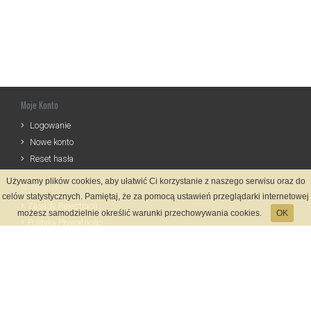
Moje Konto
Logowanie
Nowe konto
Reset hasła
Używamy plików cookies, aby ułatwić Ci korzystanie z naszego serwisu oraz do
Informacje
celów statystycznych. Pamiętaj, że za pomocą ustawień przeglądarki internetowej
Zasady Rejestracji
możesz samodzielnie określić warunki przechowywania cookies.
OK
Polityka Prywatności
Kontakt
Język