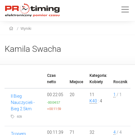
Wyniki
Kamila Swacha
Czas
Kategoria:
netto
Miejsce
Kobiety
Rocznik
00:22:05
20
11
1
/ 1
II Bieg
K40
: 4
Nauczycieli -
-00:04:57
Bieg 2.5km
+00:11:59
409
00:11:39
71
32
4
/ 4
Tropem