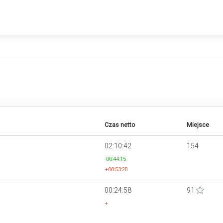
Czas netto
Miejsce
02:10:42
154
-00:44:15
+00:53:28
00:24:58
91
+