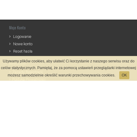
Moje Konto
Logowanie
Nowe konto
Reset hasła
Używamy plików cookies, aby ułatwić Ci korzystanie z naszego serwisu oraz do
Informacje
celów statystycznych. Pamiętaj, że za pomocą ustawień przeglądarki internetowej
Zasady Rejestracji
możesz samodzielnie określić warunki przechowywania cookies.
OK
Polityka Prywatności
Kontakt
Język
Metody płatności