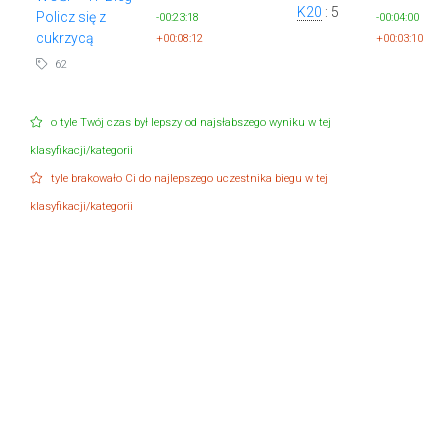
K20
: 5
Policz się z
-00:23:18
-00:04:00
cukrzycą
+00:08:12
+00:03:10
62
o tyle Twój czas był lepszy od najsłabszego wyniku w tej
klasyfikacji/kategorii
tyle brakowało Ci do najlepszego uczestnika biegu w tej
klasyfikacji/kategorii