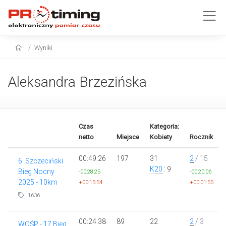
Wyniki
Aleksandra Brzezińska
Czas
Kategoria:
netto
Miejsce
Kobiety
Rocznik
00:49:26
197
31
2
/ 15
6. Szczeciński
K20
: 9
Bieg Nocny
-00:28:25
-00:20:06
2025 - 10km
+00:15:54
+00:01:55
1636
00:24:38
89
22
2
/ 3
WOŚP - 17 Bieg